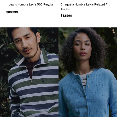
por ROSÉ y SHAI
Jeans Hombre Levi's 505 Regular
Chaqueta Hombre Levi's Relaxed Fit
Trucker
$
89
.
990
Descubre
$
82
.
990