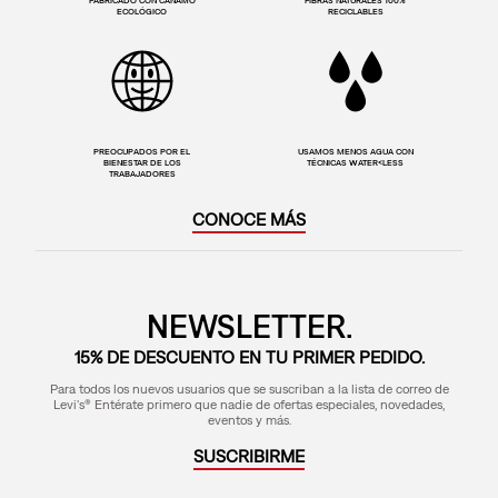
FABRICADO CON CAÑAMO
FIBRAS NATURALES 100%
ECOLÓGICO
RECICLABLES
PREOCUPADOS POR EL
USAMOS MENOS AGUA CON
BIENESTAR DE LOS
TÉCNICAS WATER<LESS
TRABAJADORES
CONOCE MÁS
NEWSLETTER.
15% DE DESCUENTO EN TU PRIMER PEDIDO.
Para todos los nuevos usuarios que se suscriban a la lista de correo de
Levi's® Entérate primero que nadie de ofertas especiales, novedades,
eventos y más.
SUSCRIBIRME