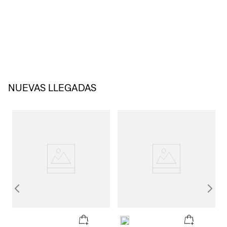
NUEVAS LLEGADAS
KEEP IT LOOSE
Una versión más relajada del estilo preppy. Con looks seleccionados