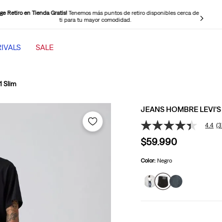
ige Retiro en Tienda Gratis!
Tenemos más puntos de retiro disponibles cerca de
ti para tu mayor comodidad.
IVALS
SALE
TÉRMINOS MÁS BUSCADOS
1
.
501 mujer
1 Slim
2
.
jeans mujer levi s cinch baggy
JEANS HOMBRE LEVI'S 
3
.
jeans mujer
4.4
(
4.4
4
.
511 hombre
de
$
59
.
990
5
5
.
505 hombre
estrellas,
valor
Color:
Negro
6
.
chaqueta
medio
de
valoración.
7
.
jeans mujer 318 wide leg
Read
3746
8
.
mujer 318
Reviews.
Enlace
9
.
ribcage