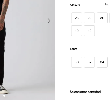
en
la
Cintura
10
.
501 hombre
misma
página.
28
29
30
40
42
Largo
30
32
34
cantidad