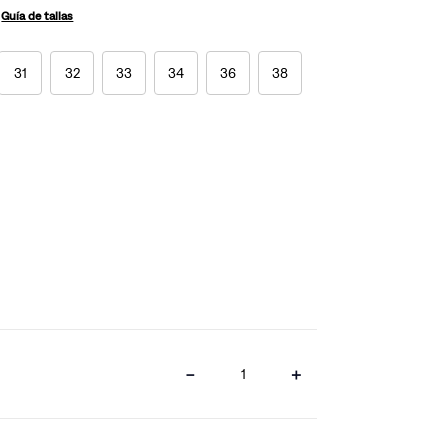
Guía de tallas
31
32
33
34
36
38
－
＋