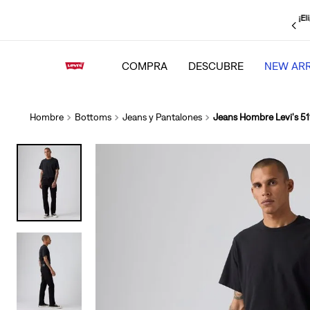
¡El
strate
, obtén un
15% adicional
y mantente al tanto de todas las novedades
COMPRA
DESCUBRE
NEW ARR
Hombre
Bottoms
Jeans y Pantalones
Jeans Hombre Levi's 51