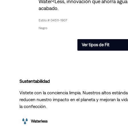
Water<Less, innovación que ahorra agua 
acabado.
04511-1907
Negro
Ver tipos de Fit
Sustentabilidad
Vistete con la conciencia limpia. Nuestros altos estánda
reducen nuestro impacto en el planeta y mejoran la vida
la confección.
Waterless