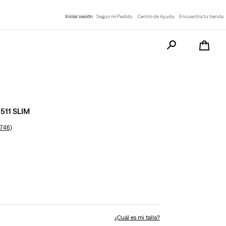
Iniciar sesión
Seguir mi Pedido
Centro de Ayuda
Encuentra tu tienda
Busca tu producto a
511 SLIM
3746)
¿Cuál es mi talla?