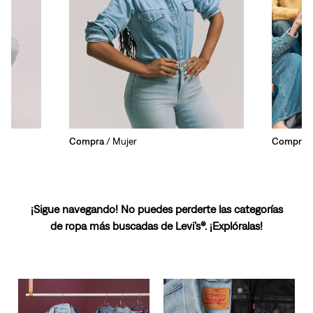
Compra
/ Mujer
Compra
/
¡Sigue navegando! No puedes perderte las categorías
de ropa más buscadas de Levi’s®. ¡Explóralas!