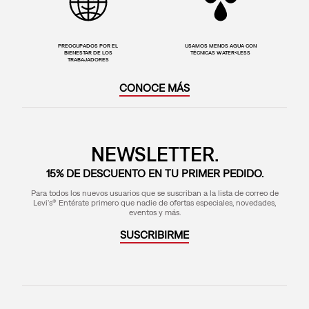
PREOCUPADOS POR EL
USAMOS MENOS AGUA CON
BIENESTAR DE LOS
TÉCNICAS WATER<LESS
TRABAJADORES
CONOCE MÁS
NEWSLETTER.
15% DE DESCUENTO EN TU PRIMER PEDIDO.
Para todos los nuevos usuarios que se suscriban a la lista de correo de
Levi's® Entérate primero que nadie de ofertas especiales, novedades,
eventos y más.
SUSCRIBIRME