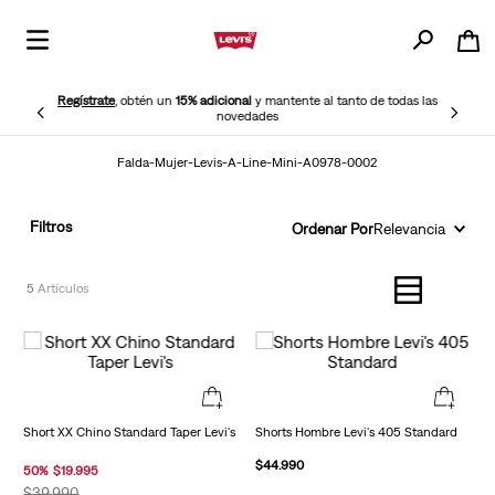
Regístrate
, obtén un
15% adicional
y mantente al tanto de todas las
novedades
Falda-Mujer-Levis-A-Line-Mini-A0978-0002
Filtros
Ordenar Por
Relevancia
5
Short XX Chino Standard Taper Levi's
Shorts Hombre Levi's 405 Standard
$
44
.
990
50
%
$
19
.
995
$
39
.
990