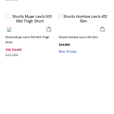
Shorts Mujer Levi's 501 Mid Thigh
Shorts Hombre Levi's 412 Slim
Short
$
44
.
990
70
%
$
12
.
897
New Arrivals
$
42
.
990