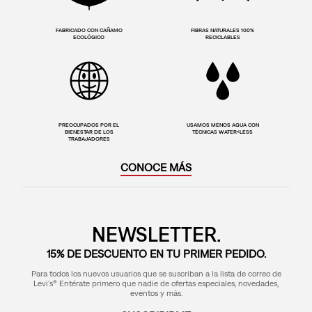
FABRICADO CON CAÑAMO
FIBRAS NATURALES 100%
ECOLÓGICO
RECICLABLES
PREOCUPADOS POR EL
USAMOS MENOS AGUA CON
BIENESTAR DE LOS
TÉCNICAS WATER<LESS
TRABAJADORES
CONOCE MÁS
NEWSLETTER.
15% DE DESCUENTO EN TU PRIMER PEDIDO.
Para todos los nuevos usuarios que se suscriban a la lista de correo de
Levi's® Entérate primero que nadie de ofertas especiales, novedades,
eventos y más.