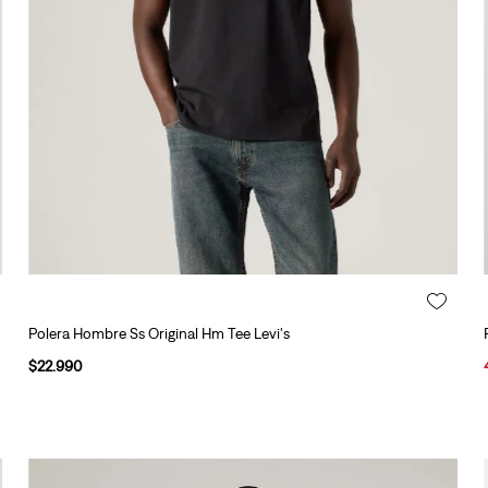
10
.
501 hombre
Polera Hombre Ss Original Hm Tee Levi's
$
22
.
990