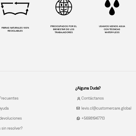
PREOCUPADOS POR EL
USAMOS MENOS AGUA
FIBRAS NATURALES 100%
BIENESTAR DE LOS
CON TÉCNICAS
RECICLABLES
TRABAJADORES
WATER<LESS
¿Alguna Duda?
Frecuentes
Contáctanos
Ayuda
levis.cl@customercare.global
devoluciones
+56981947713
sin resolver?