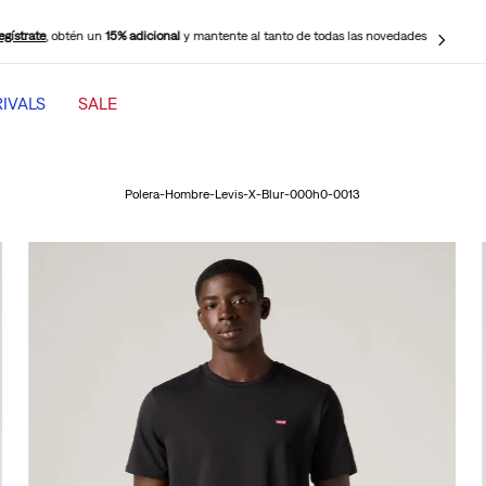
egístrate
, obtén un
15% adicional
y mantente al tanto de todas las novedades
IVALS
SALE
TÉRMINOS MÁS BUSCADOS
1
.
501 mujer
Polera-Hombre-Levis-X-Blur-000h0-0013
2
.
jeans mujer levi s cinch baggy
3
.
jeans mujer
4
.
511 hombre
5
.
505 hombre
6
.
chaqueta
7
.
jeans mujer 318 wide leg
8
.
mujer 318
9
.
ribcage