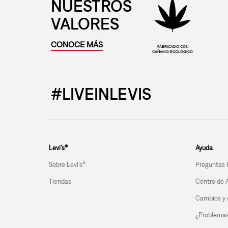
NUESTROS
VALORES
CONOCE MÁS
FABRICADO CON
CAÑAMO ECOLÓGICO
#LIVEINLEVIS
Levi’s®
Ayuda
Sobre Levi's®
Preguntas 
Tiendas
Centro de 
Cambios y 
¿Problemas 