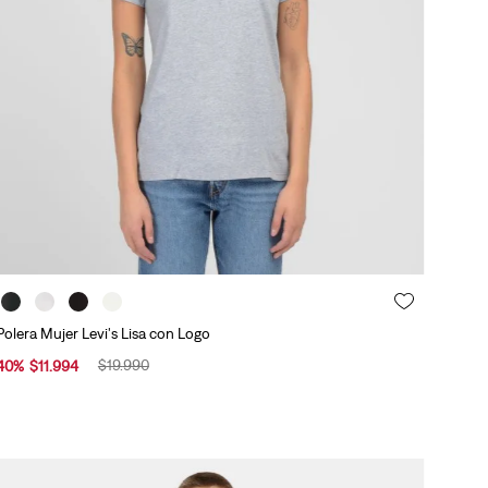
Polera Mujer Levi's Lisa con Logo
$
19
.
990
40
%
$
11
.
994