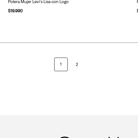
Polera Mujer Levi's Lisa con Logo
$
19
.
990
1
2