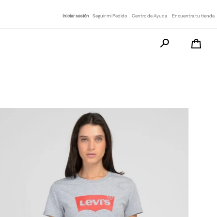
Iniciar sesión
Seguir mi Pedido
Centro de Ayuda
Encuentra tu tienda
Busca tu producto a