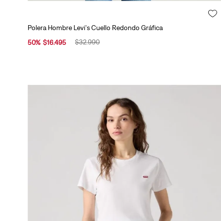
s
y
Polera Hombre Levi's Cuello Redondo Gráfica
V
e
$
32
.
990
50
%
$
16
.
495
s
t
(