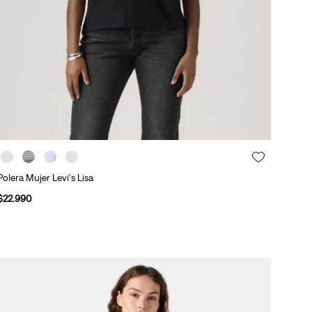
Polera Mujer Levi's Lisa
$
22
.
990