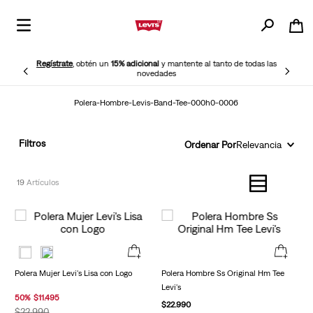
Regístrate
, obtén un
15% adicional
y mantente al tanto de todas las
novedades
Polera-Hombre-Levis-Band-Tee-000h0-0006
Filtros
Ordenar Por
Relevancia
19
Polera Mujer Levi's Lisa con Logo
Polera Hombre Ss Original Hm Tee
Levi's
50
%
$
11
.
495
$
22
.
990
$
22
.
990