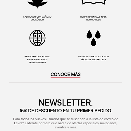
FABRICADO CON CAÑAMO
FIBRAS NATURALES 100%
ECOLÓGICO
RECICLABLES
PREOCUPADOS POR EL
USAMOS MENOS AGUA CON
BIENESTAR DE LOS
TÉCNICAS WATER<LESS
TRABAJADORES
CONOCE MÁS
NEWSLETTER.
15% DE DESCUENTO EN TU PRIMER PEDIDO.
Para todos los nuevos usuarios que se suscriban a la lista de correo de
Levi's® Entérate primero que nadie de ofertas especiales, novedades,
eventos y más.