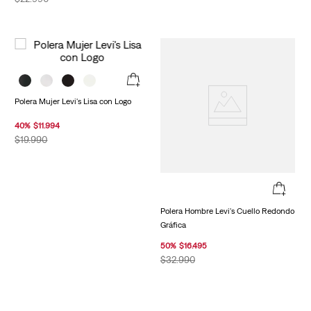
Polera Mujer Levi's Lisa con Logo
40
%
$
11
.
994
$
19
.
990
Polera Hombre Levi's Cuello Redondo
Gráfica
50
%
$
16
.
495
$
32
.
990