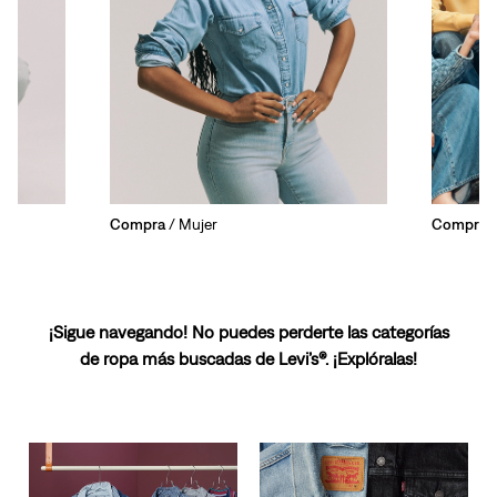
Compra
/ Mujer
Compra
/
¡Sigue navegando! No puedes perderte las categorías
de ropa más buscadas de Levi’s®. ¡Explóralas!