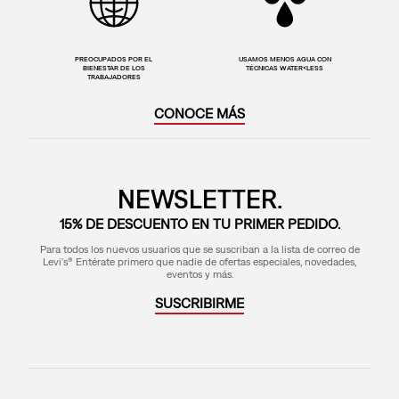
PREOCUPADOS POR EL
USAMOS MENOS AGUA CON
BIENESTAR DE LOS
TÉCNICAS WATER<LESS
TRABAJADORES
CONOCE MÁS
NEWSLETTER.
15% DE DESCUENTO EN TU PRIMER PEDIDO.
Para todos los nuevos usuarios que se suscriban a la lista de correo de
Levi's® Entérate primero que nadie de ofertas especiales, novedades,
eventos y más.
SUSCRIBIRME