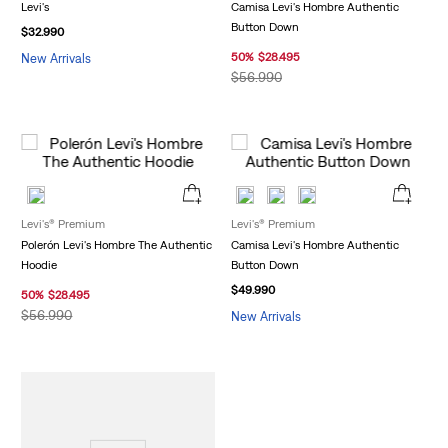
Levi's
Camisa Levi's Hombre Authentic
Button Down
$
32
.
990
50
%
$
28
.
495
New Arrivals
$
56
.
990
Levi's® Premium
Levi's® Premium
Polerón Levi's Hombre The Authentic
Camisa Levi's Hombre Authentic
Hoodie
Button Down
$
49
.
990
50
%
$
28
.
495
$
56
.
990
New Arrivals