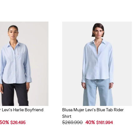
 Levi's Harlie Boyfriend
Blusa Mujer Levi's Blue Tab Rider
Shirt
50
%
$
269
.
990
40
%
$
26
.
495
$
161
.
994