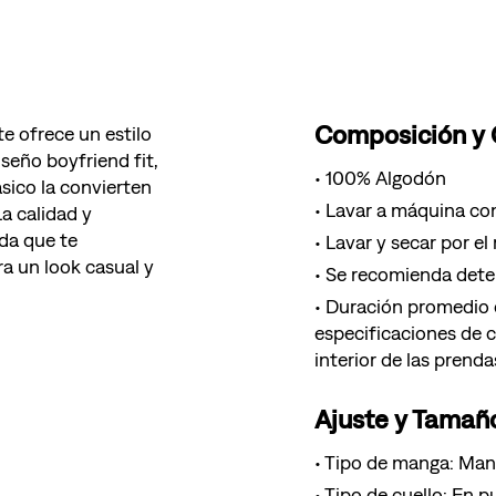
Composición y
te ofrece un estilo
iseño boyfriend fit,
100% Algodón
ásico la convierten
Lavar a máquina con
a calidad y
nda que te
Lavar y secar por el
a un look casual y
Se recomienda deter
Duración promedio d
especificaciones de 
interior de las prenda
Ajuste y Tamañ
Tipo de manga: Man
Tipo de cuello: En p