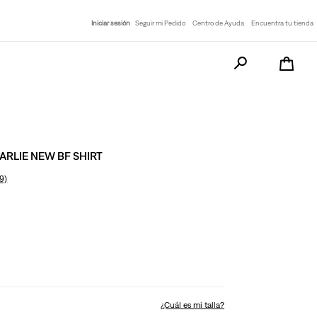
Iniciar sesión
Seguir mi Pedido
Centro de Ayuda
Encuentra tu tienda
Busca tu producto a
ARLIE NEW BF SHIRT
9)
¿Cuál es mi talla?