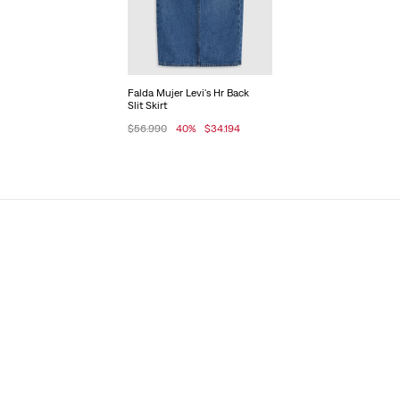
Falda Mujer Levi's Hr Back
Slit Skirt
$56.990
40
%
$34.194