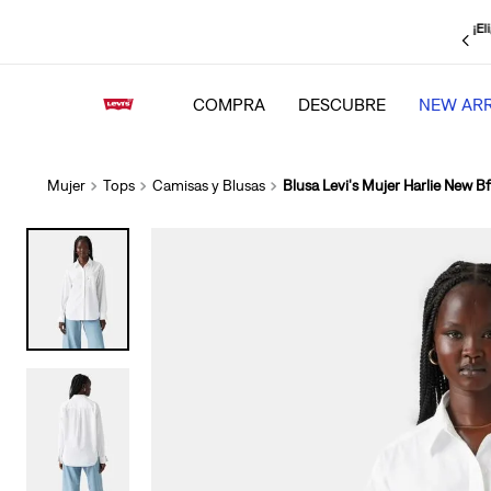
 Retiro en Tienda Gratis!
Tenemos más puntos de retiro disponibles cerca de
ti para tu mayor comodidad.
COMPRA
DESCUBRE
NEW ARR
Mujer
Tops
Camisas y Blusas
Blusa Levi's Mujer Harlie New Bf