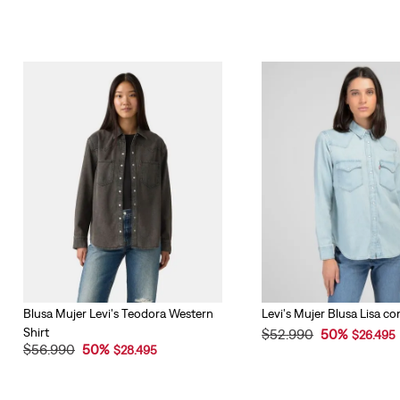
Blusa Mujer Levi's Teodora Western
Levi's Mujer Blusa Lisa con
Shirt
$
52
.
990
50
%
$
26
.
495
$
56
.
990
50
%
$
28
.
495