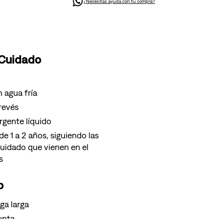
¿Necesitas ayuda con tu compra?
 Cuidado
 agua fría
 revés
gente líquido
e 1 a 2 años, siguiendo las
cuidado que vienen en el
s
o
ga larga
unta