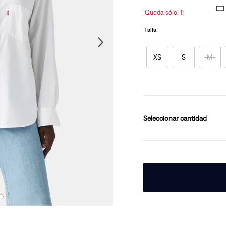
en
la
¡Queda sólo: 1!
10
.
501 hombre
misma
página.
Talla
XS
S
M
cantidad