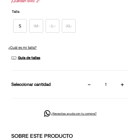
¡Quedan sólo: 2!
Talla
S
M
L
XL
¿Cuál es mi talla?
Guía de tallas
－
＋
cantidad
¿Necesitas ayuda con tu compra?
SOBRE ESTE PRODUCTO