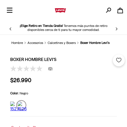
¡Elige Retiro en Tienda Gratis!
Tenemos más puntos de retiro
disponibles cerca de ti para tu mayor comodidad.
Hombre
Accesorios
Calcetines y Boxers
Boxer Hombre Levi's
BOXER HOMBRE LEVI'S
(0)
Sin
puntuación
$
26
.
990
Enlace
en
la
misma
Color:
Negro
página.