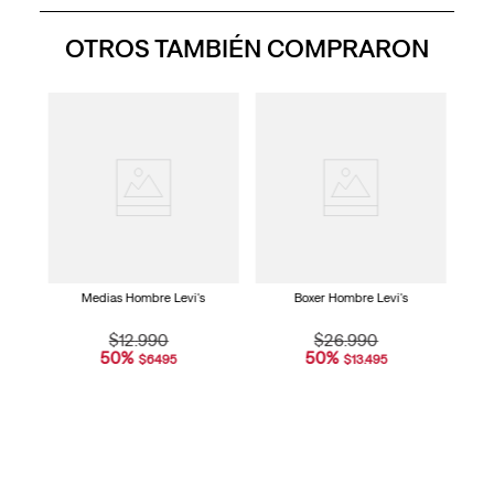
puntuación
Enlace
OTROS TAMBIÉN COMPRARON
en
la
misma
página.
ndard
Medias Hombre Levi's
Boxer Hombre Levi's
$
12
.
990
$
26
.
990
50
%
50
%
$
6495
$
13
.
495