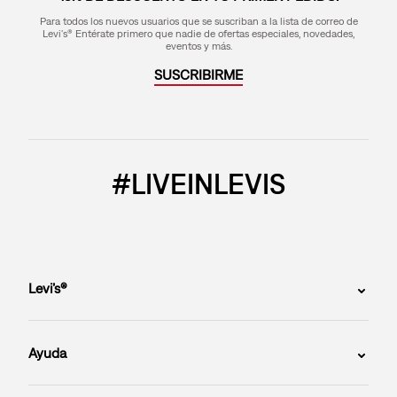
Para todos los nuevos usuarios que se suscriban a la lista de correo de
Levi's® Entérate primero que nadie de ofertas especiales, novedades,
eventos y más.
SUSCRIBIRME
#LIVEINLEVIS
Levi’s®
Ayuda