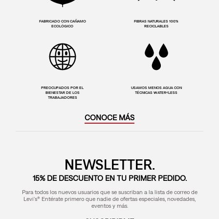
FABRICADO CON CAÑAMO
FIBRAS NATURALES 100%
ECOLÓGICO
RECICLABLES
PREOCUPADOS POR EL
USAMOS MENOS AGUA CON
BIENESTAR DE LOS
TÉCNICAS WATER<LESS
TRABAJADORES
CONOCE MÁS
NEWSLETTER.
15% DE DESCUENTO EN TU PRIMER PEDIDO.
Para todos los nuevos usuarios que se suscriban a la lista de correo de
Levi's® Entérate primero que nadie de ofertas especiales, novedades,
eventos y más.