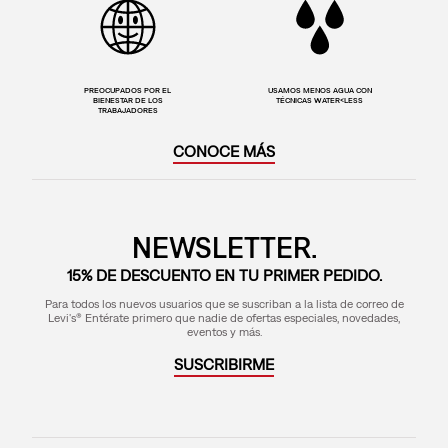
PREOCUPADOS POR EL
USAMOS MENOS AGUA CON
BIENESTAR DE LOS
TÉCNICAS WATER<LESS
TRABAJADORES
CONOCE MÁS
NEWSLETTER.
15% DE DESCUENTO EN TU PRIMER PEDIDO.
Para todos los nuevos usuarios que se suscriban a la lista de correo de
Levi's® Entérate primero que nadie de ofertas especiales, novedades,
eventos y más.
SUSCRIBIRME