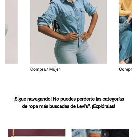
Compra
/ Mujer
Compra
/
¡Sigue navegando! No puedes perderte las categorías
de ropa más buscadas de Levi’s®. ¡Explóralas!