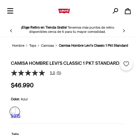
¡Elige Retiro en Tienda Gratis!
Tenemos más puntos de retiro
disponibles cerca de ti para tu mayor comodidad.
Hombre
Tops
Camisas
Camisa Hombre Levi's Classic 1 Pkt Standard
CAMISA HOMBRE LEVI'S CLASSIC 1 PKT STANDARD
5.0
(5)
5.0
de
$
46
.
990
5
estrellas,
valor
medio
Color:
Azul
de
valoración.
Read
5
Reviews.
Enlace
en
Talla