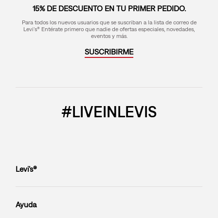
15% DE DESCUENTO EN TU PRIMER PEDIDO.
Para todos los nuevos usuarios que se suscriban a la lista de correo de
Levi's® Entérate primero que nadie de ofertas especiales, novedades,
eventos y más.
SUSCRIBIRME
#LIVEINLEVIS
Levi’s®
Ayuda