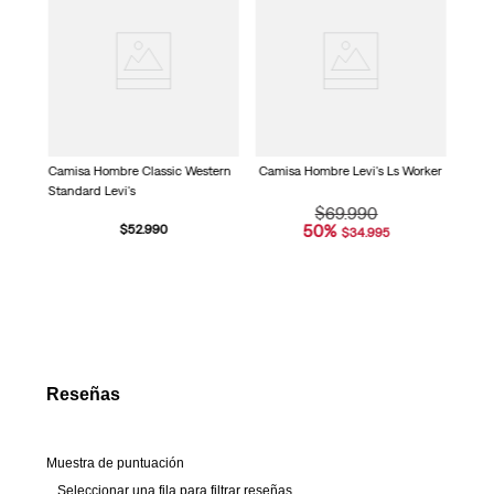
Read
Pkt 
5
Reviews.
Enlace
en
la
misma
página.
Camisa Hombre Classic Western
Camisa Hombre Levi's Ls Worker
Standard Levi's
$
69
.
990
50
%
$
52
.
990
$
34
.
995