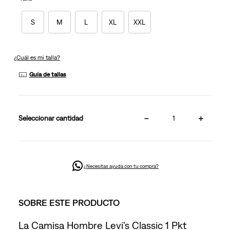
la
misma
página.
S
M
L
XL
XXL
¿Cuál es mi talla?
Guía de tallas
－
＋
cantidad
¿Necesitas ayuda con tu compra?
SOBRE ESTE PRODUCTO
La Camisa Hombre Levi's Classic 1 Pkt