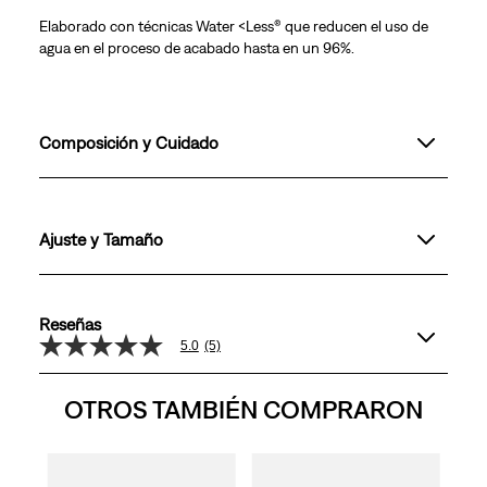
Elaborado con técnicas Water <Less® que reducen el uso de
agua en el proceso de acabado hasta en un 96%.
Composición y Cuidado
Ajuste y Tamaño
Reseñas
5.0
(5)
5.0
de
5
OTROS TAMBIÉN COMPRARON
estrellas,
valor
medio
de
valoración.
assic
Camis