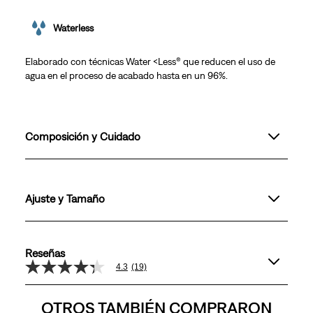
Waterless
Elaborado con técnicas Water <Less® que reducen el uso de
agua en el proceso de acabado hasta en un 96%.
Composición y Cuidado
Ajuste y Tamaño
Reseñas
4.3
(19)
4.3
de
5
OTROS TAMBIÉN COMPRARON
estrellas,