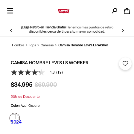
¡Elige Retiro en Tienda Gratis!
Tenemos más puntos de retiro
disponibles cerca de ti para tu mayor comodidad.
Hombre
Tops
Camisas
Camisa Hombre Levi's Ls Worker
CAMISA HOMBRE LEVI'S LS WORKER
4.3
(19)
4.3
de
$
34
.
995
$
69
.
990
5
estrellas,
valor
50%
de Descuento
medio
de
Color:
Azul Oscuro
valoración.
Read
19
Reviews.
Enlace
en