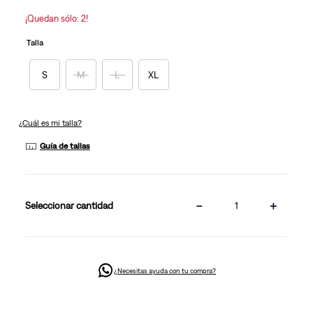
la
misma
¡Quedan sólo: 2!
página.
Talla
S
M
L
XL
¿Cuál es mi talla?
Guía de tallas
－
＋
cantidad
¿Necesitas ayuda con tu compra?