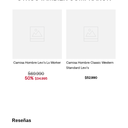
valor
medio
de
valoración.
untos
Camis
Read
Pkt 
19
Reviews.
Enlace
en
la
misma
página.
Camisa Hombre Levi's Ls Worker
Camisa Hombre Classic Western
Standard Levi's
$
69
.
990
50
%
$
52
.
990
$
34
.
995