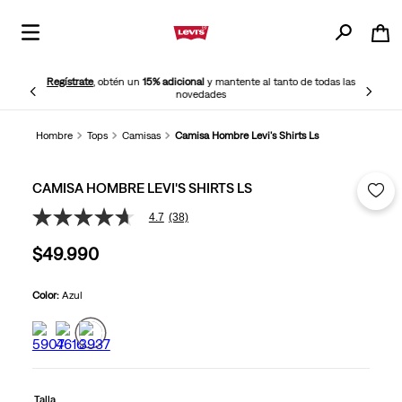
Regístrate
, obtén un
15% adicional
y mantente al tanto de todas las
novedades
Hombre
Tops
Camisas
Camisa Hombre Levi's Shirts Ls
CAMISA HOMBRE LEVI'S SHIRTS LS
4.7
(38)
4.7
de
$
49
.
990
5
estrellas,
valor
medio
Color:
Azul
de
valoración.
Read
38
Reviews.
Enlace
en
Talla