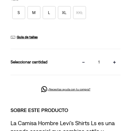
la
misma
página.
S
M
L
XL
XXL
Guía de tallas
－
＋
cantidad
¿Necesitas ayuda con tu compra?
SOBRE ESTE PRODUCTO
La Camisa Hombre Levi's Shirts Ls es una