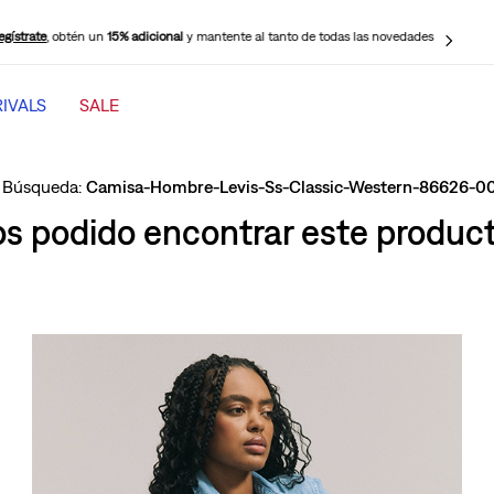
egístrate
, obtén un
15% adicional
y mantente al tanto de todas las novedades
IVALS
SALE
TÉRMINOS MÁS BUSCADOS
1
.
501 mujer
Camisa-Hombre-Levis-Ss-Classic-Western-86626-0
2
.
jeans mujer levi s cinch baggy
 podido encontrar este producto
3
.
jeans mujer
4
.
511 hombre
5
.
505 hombre
6
.
chaqueta
7
.
jeans mujer 318 wide leg
8
.
mujer 318
9
.
ribcage