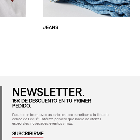
JEANS
NEWSLETTER.
15% DE DESCUENTO EN TU PRIMER
PEDIDO.
Para todos los nuevos usuarios que se suscriban a la lista de
correo de Levi's® Entérate primero que nadie de ofertas
especiales, novedades, eventos y más.
SUSCRIBIRME