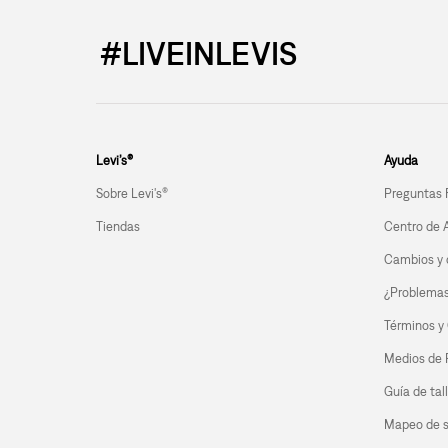
#LIVEINLEVIS
Levi’s®
Ayuda
Sobre Levi's®
Preguntas 
Tiendas
Centro de 
Cambios y 
¿Problemas 
Términos y
Medios de
Guía de tal
Mapeo de s