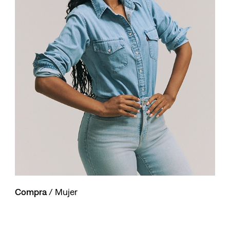
10
.
501 hombre
Compra
/ Mujer