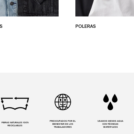
S
POLERAS
PREOCUPADOS POR EL
USAMOS MENOS AGUA
FIBRAS NATURALES 100%
BIENESTAR DE LOS
CON TÉCNICAS
RECICLABLES
TRABAJADORES
WATER<LESS