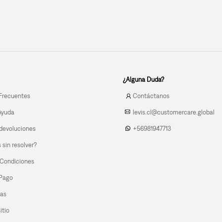
¿Alguna Duda?
Frecuentes
Contáctanos
Ayuda
levis.cl@customercare.global
devoluciones
+56981947713
sin resolver?
 Condiciones
 Pago
las
itio