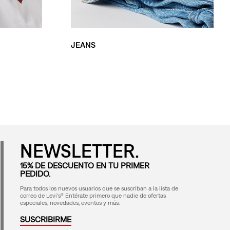
JEANS
NEWSLETTER.
15% DE DESCUENTO EN TU PRIMER
PEDIDO.
Para todos los nuevos usuarios que se suscriban a la lista de
correo de Levi's® Entérate primero que nadie de ofertas
especiales, novedades, eventos y más.
SUSCRIBIRME