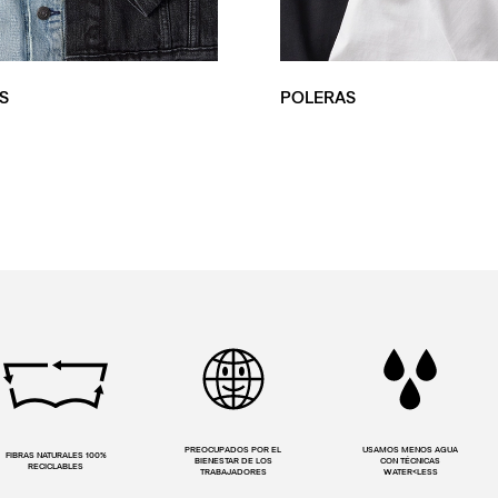
S
POLERAS
PREOCUPADOS POR EL
USAMOS MENOS AGUA
FIBRAS NATURALES 100%
BIENESTAR DE LOS
CON TÉCNICAS
RECICLABLES
TRABAJADORES
WATER<LESS