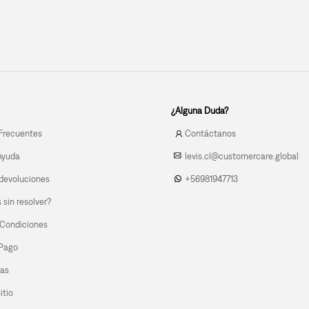
¿Alguna Duda?
Frecuentes
Contáctanos
Ayuda
levis.cl@customercare.global
devoluciones
+56981947713
sin resolver?
 Condiciones
 Pago
las
itio