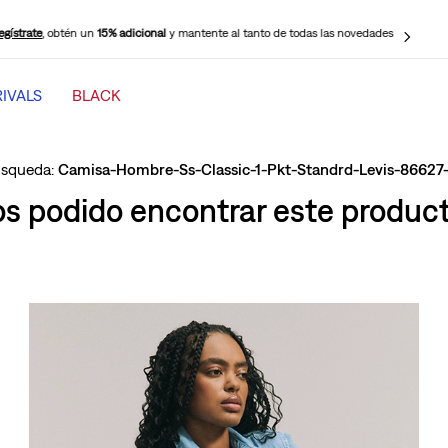
egístrate
, obtén un
15% adicional
y mantente al tanto de todas las novedades
IVALS
BLACK
TÉRMINOS MÁS BUSCADOS
1
.
jeans mujer levi s cinch baggy
Camisa-Hombre-Ss-Classic-1-Pkt-Standrd-Levis-86627
2
.
501 mujer
 podido encontrar este producto
3
.
511 hombre
4
.
jeans mujer
5
.
505 hombre
6
.
chaqueta
7
.
mujer 318
8
.
jeans mujer 318 wide leg
9
.
ribcage