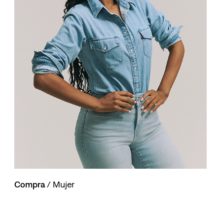
10
.
501 hombre
Compra
/ Mujer