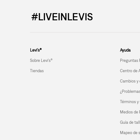
#LIVEINLEVIS
Levi’s®
Ayuda
Sobre Levi's®
Preguntas 
Tiendas
Centro de 
Cambios y 
¿Problemas 
Términos y
Medios de
Guía de tal
Mapeo de s