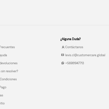
¿Alguna Duda?
Frecuentes
Contáctanos
Ayuda
levis.cl@customercare.global
devoluciones
+56981947713
sin resolver?
 Condiciones
 Pago
las
itio