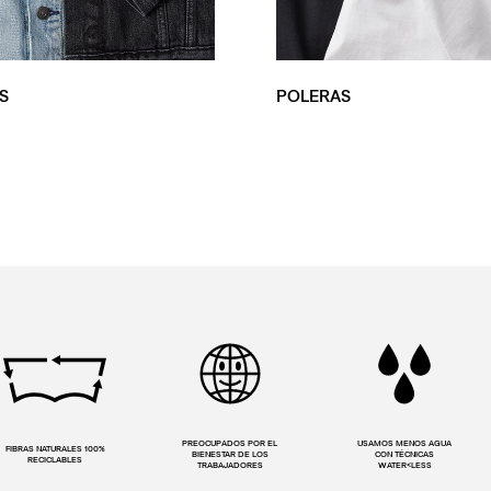
S
POLERAS
PREOCUPADOS POR EL
USAMOS MENOS AGUA
FIBRAS NATURALES 100%
BIENESTAR DE LOS
CON TÉCNICAS
RECICLABLES
TRABAJADORES
WATER<LESS