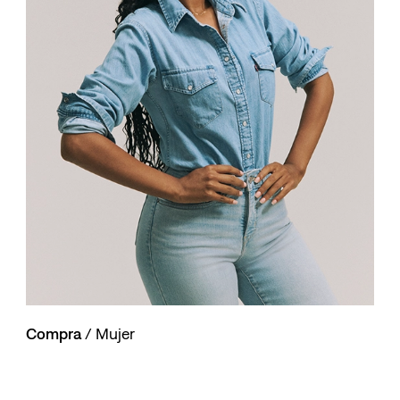
10
.
501 hombre
Compra
/ Mujer