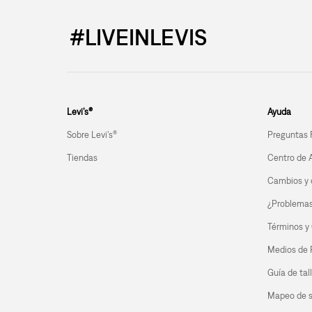
#LIVEINLEVIS
Levi’s®
Ayuda
Sobre Levi's®
Preguntas 
Tiendas
Centro de 
Cambios y 
¿Problemas 
Términos y
Medios de
Guía de tal
Mapeo de s