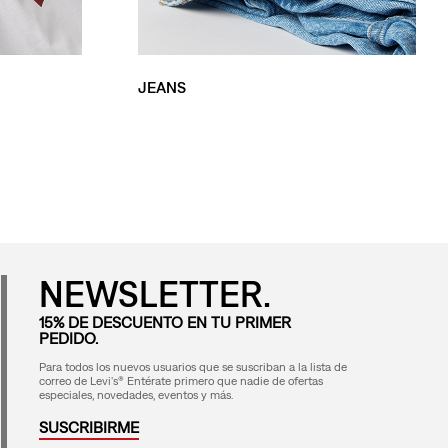
JEANS
NEWSLETTER.
15% DE DESCUENTO EN TU PRIMER
PEDIDO.
Para todos los nuevos usuarios que se suscriban a la lista de
correo de Levi's® Entérate primero que nadie de ofertas
especiales, novedades, eventos y más.
SUSCRIBIRME