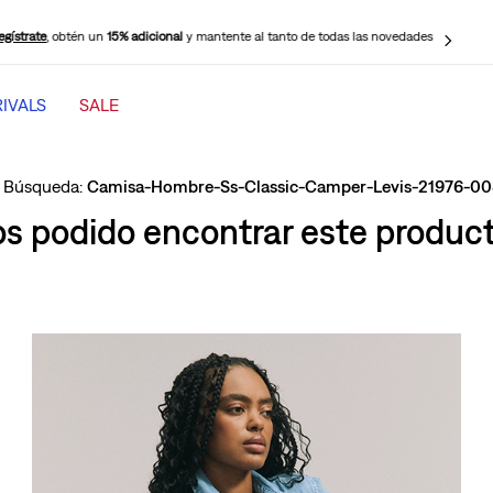
egístrate
, obtén un
15% adicional
y mantente al tanto de todas las novedades
IVALS
SALE
TÉRMINOS MÁS BUSCADOS
1
.
jeans mujer levi s cinch baggy
Camisa-Hombre-Ss-Classic-Camper-Levis-21976-0
2
.
501 mujer
 podido encontrar este producto
3
.
jeans mujer
4
.
511 hombre
5
.
505 hombre
6
.
chaqueta
7
.
ribcage
8
.
mujer 318
9
.
jeans mujer 318 wide leg