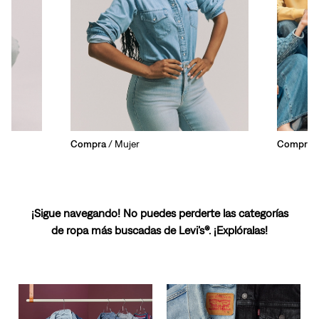
Compra
/ Mujer
Compra
/
¡Sigue navegando! No puedes perderte las categorías
de ropa más buscadas de Levi’s®. ¡Explóralas!