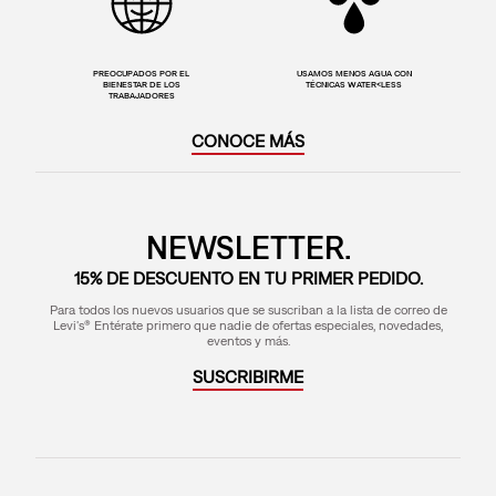
PREOCUPADOS POR EL
USAMOS MENOS AGUA CON
BIENESTAR DE LOS
TÉCNICAS WATER<LESS
TRABAJADORES
CONOCE MÁS
NEWSLETTER.
15% DE DESCUENTO EN TU PRIMER PEDIDO.
Para todos los nuevos usuarios que se suscriban a la lista de correo de
Levi's® Entérate primero que nadie de ofertas especiales, novedades,
eventos y más.
SUSCRIBIRME