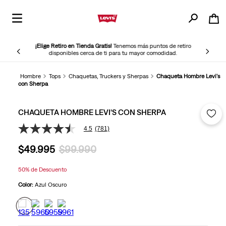
¡Elige Retiro en Tienda Gratis!
Tenemos más puntos de retiro
disponibles cerca de ti para tu mayor comodidad.
Hombre
Tops
Chaquetas, Truckers y Sherpas
Chaqueta Hombre Levi's
con Sherpa
CHAQUETA HOMBRE LEVI'S CON SHERPA
4.5
(781)
4.5
de
$
49
.
995
$
99
.
990
5
estrellas,
valor
50%
de Descuento
medio
de
Color:
Azul Oscuro
valoración.
Read
781
Reviews.
Enlace