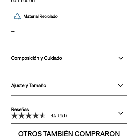
confección.
Material Reciclado
--
Composición y Cuidado
Ajuste y Tamaño
Reseñas
4.5
(781)
4.5
de
5
OTROS TAMBIÉN COMPRARON
estrellas,
valor