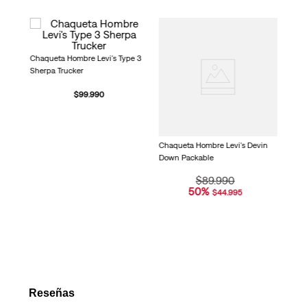
medio
de
valoración.
n
Chaqu
Read
Jack
781
Chaqueta Hombre Levi's Type 3
Reviews.
Sherpa Trucker
Enlace
en
$
99
.
990
la
misma
página.
Chaqueta Hombre Levi's Devin
Down Packable
$
89
.
990
50
%
$
44
.
995