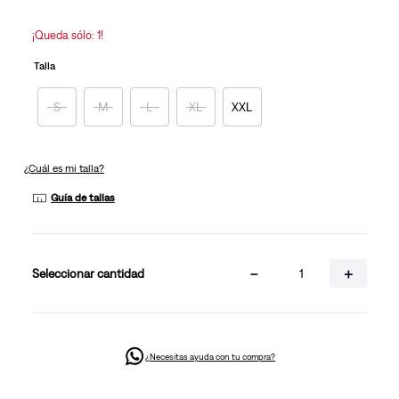
en
la
misma
¡Queda sólo: 1!
página.
Talla
S
M
L
XL
XXL
¿Cuál es mi talla?
Guía de tallas
－
＋
cantidad
¿Necesitas ayuda con tu compra?