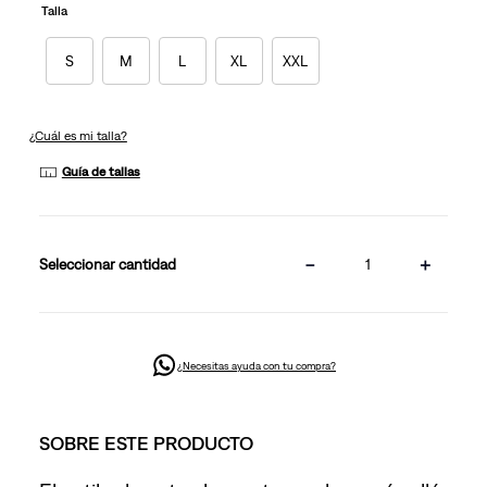
en
Talla
la
misma
página.
S
M
L
XL
XXL
¿Cuál es mi talla?
Guía de tallas
－
＋
cantidad
¿Necesitas ayuda con tu compra?
SOBRE ESTE PRODUCTO