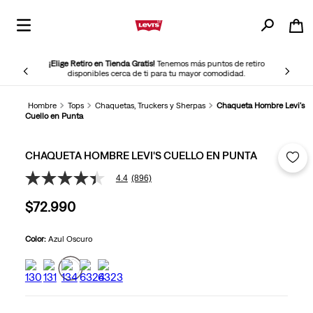
¡Elige Retiro en Tienda Gratis!
Tenemos más puntos de retiro
disponibles cerca de ti para tu mayor comodidad.
Hombre
Tops
Chaquetas, Truckers y Sherpas
Chaqueta Hombre Levi's
Cuello en Punta
CHAQUETA HOMBRE LEVI'S CUELLO EN PUNTA
4.4
(896)
4.4
de
$
72
.
990
5
estrellas,
valor
medio
Color:
Azul Oscuro
de
valoración.
Read
896
Reviews.
Enlace