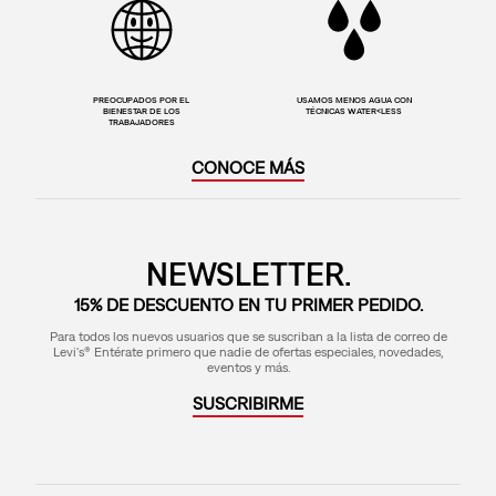
PREOCUPADOS POR EL
USAMOS MENOS AGUA CON
BIENESTAR DE LOS
TÉCNICAS WATER<LESS
TRABAJADORES
CONOCE MÁS
NEWSLETTER.
15% DE DESCUENTO EN TU PRIMER PEDIDO.
Para todos los nuevos usuarios que se suscriban a la lista de correo de
Levi's® Entérate primero que nadie de ofertas especiales, novedades,
eventos y más.
SUSCRIBIRME