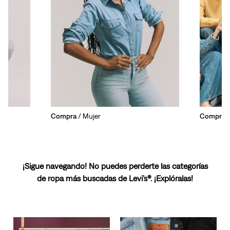
Compra
/ Mujer
Compra
/
¡Sigue navegando! No puedes perderte las categorías
de ropa más buscadas de Levi’s®. ¡Explóralas!