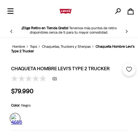
¡Elige Retiro en Tienda Gratis!
Tenemos más puntos de retiro
disponibles cerca de ti para tu mayor comodidad.
Hombre
Tops
Chaquetas, Truckers y Sherpas
Chaqueta Hombre Levi's
Type 2 Trucker
CHAQUETA HOMBRE LEVI'S TYPE 2 TRUCKER
(0)
Sin
puntuación
$
79
.
990
Enlace
en
la
misma
Color:
Negro
página.