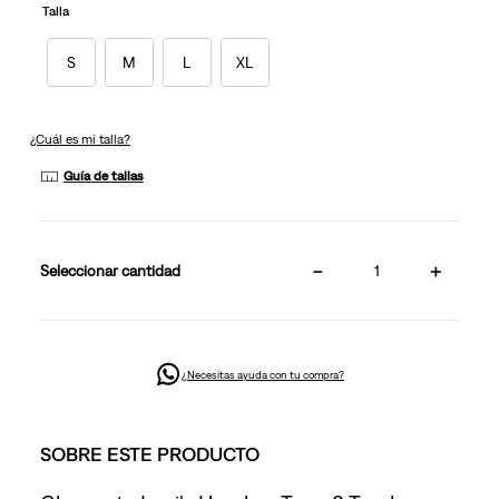
Talla
S
M
L
XL
¿Cuál es mi talla?
Guía de tallas
－
＋
cantidad
¿Necesitas ayuda con tu compra?
SOBRE ESTE PRODUCTO