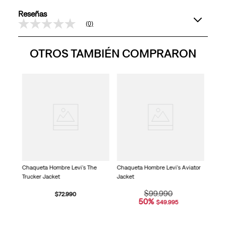
Reseñas
(0)
Sin
puntuación
Enlace
OTROS TAMBIÉN COMPRARON
en
la
misma
página.
pe 2
Chaqu
Fleec
Chaqueta Hombre Levi's The
Chaqueta Hombre Levi's Aviator
Trucker Jacket
Jacket
$
99
.
990
$
72
.
990
50
%
$
49
.
995