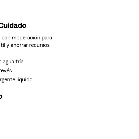
 Cuidado
r con moderación para
til y ahorrar recursos
 agua fría
 revés
gente líquido
o