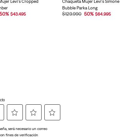
ujer Levi's Cropped
Chaqueta Mujer Levi's Simone
mber
Bubble Parka Long
50
%
$
129
.
990
50
%
$
43
.
495
$
64
.
995