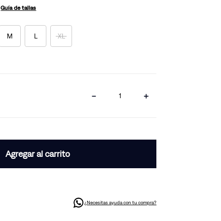
Guía de tallas
M
L
XL
－
＋
Agregar al carrito
¿Necesitas ayuda con tu compra?