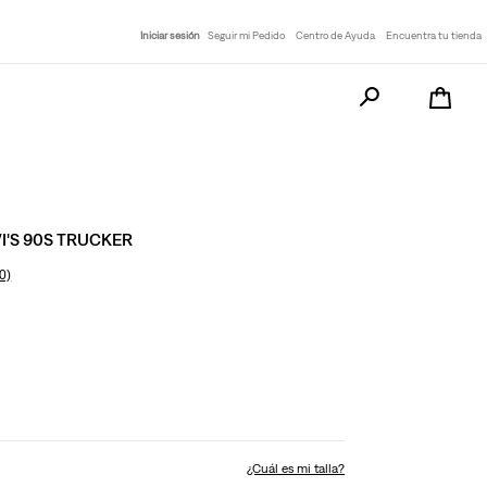
 en compras desde
$79.990.
Iniciar sesión
Seguir mi Pedido
Centro de Ayuda
Encuentra tu tienda
Busca tu producto a
I'S 90S TRUCKER
0)
¿Cuál es mi talla?