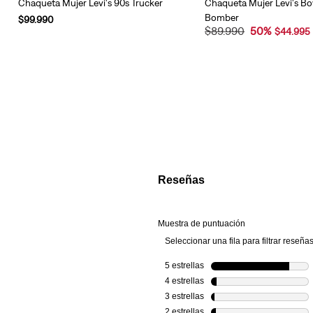
Chaqueta Mujer Levi's 90s Trucker
Chaqueta Mujer Levi's B
Bomber
$
99
.
990
$
89
.
990
50
%
$
44
.
995