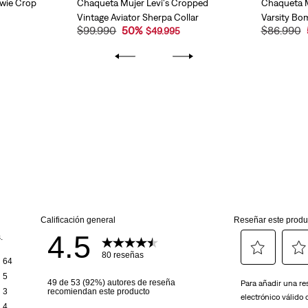
owie Crop
Chaqueta Mujer Levi's Cropped
Chaqueta M
Vintage Aviator Sherpa Collar
Varsity Bo
$
99
.
990
50
%
$
86
.
990
$
49
.
995