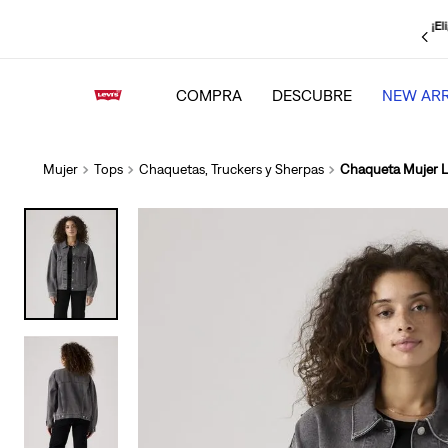
¡Elige Retiro en Tienda Gratis!
Tenemos más punto
 tanto de todas las novedades
ti para tu mayor com
COMPRA
DESCUBRE
NEW ARR
Mujer
Tops
Chaquetas, Truckers y Sherpas
Chaqueta Mujer Le