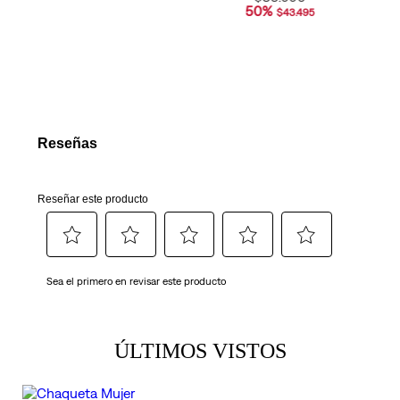
50
%
$
43
.
495
ÚLTIMOS VISTOS