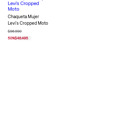
Chaqueta Mujer
Levi's Cropped Moto
$96.990
50
%
$48.495