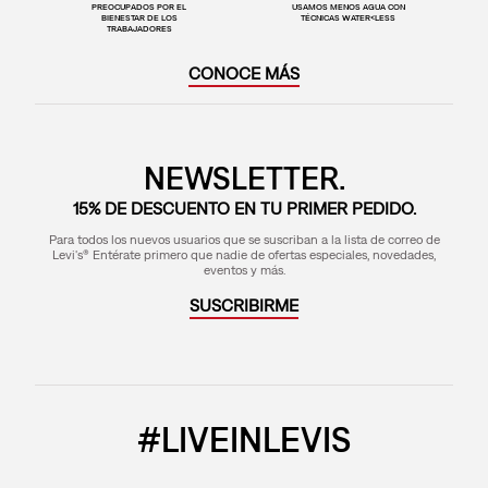
PREOCUPADOS POR EL
USAMOS MENOS AGUA CON
BIENESTAR DE LOS
TÉCNICAS WATER<LESS
TRABAJADORES
CONOCE MÁS
NEWSLETTER.
15% DE DESCUENTO EN TU PRIMER PEDIDO.
Para todos los nuevos usuarios que se suscriban a la lista de correo de
Levi's® Entérate primero que nadie de ofertas especiales, novedades,
eventos y más.
SUSCRIBIRME
#LIVEINLEVIS