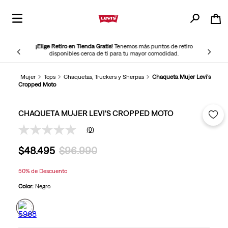
¡Elige Retiro en Tienda Gratis!
Tenemos más puntos de retiro
disponibles cerca de ti para tu mayor comodidad.
Mujer
Tops
Chaquetas, Truckers y Sherpas
Chaqueta Mujer Levi's
Cropped Moto
CHAQUETA MUJER LEVI'S CROPPED MOTO
(0)
Sin
puntuación
$
48
.
495
$
96
.
990
Enlace
en
la
50%
de Descuento
misma
página.
Color:
Negro