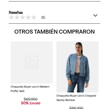
Reseñas
(0)
Sin
puntuación
Enlace
OTROS TAMBIÉN COMPRARON
en
la
misma
página.
nal
Chaqu
Varsi
Chaqueta Mujer Levi's Western
Puffer Vest
Chaqueta Mujer Levi's Cropped
$
69
.
990
Varsity Bomber
50
%
$
34
.
995
$
86
.
990