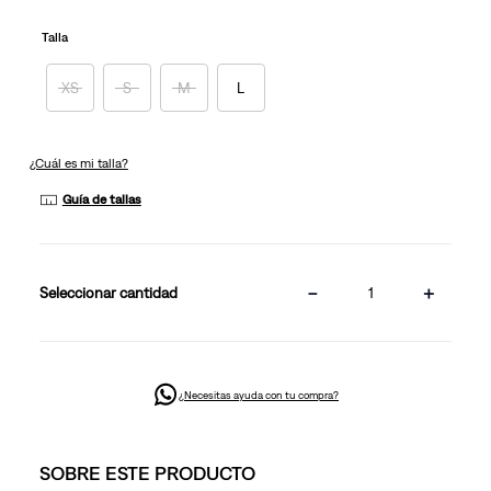
Talla
XS
S
M
L
¿Cuál es mi talla?
Guía de tallas
－
＋
cantidad
¿Necesitas ayuda con tu compra?
SOBRE ESTE PRODUCTO