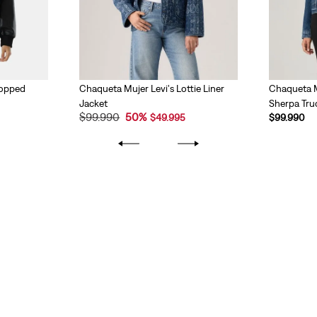
ropped
Chaqueta Mujer Levi's Lottie Liner
Chaqueta Mu
Jacket
Sherpa Tru
$
99
.
990
50
%
$
49
.
995
$
99
.
990