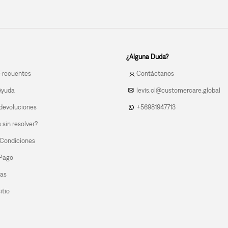
¿Alguna Duda?
Frecuentes
Contáctanos
Ayuda
levis.cl@customercare.global
devoluciones
+56981947713
sin resolver?
 Condiciones
 Pago
las
itio