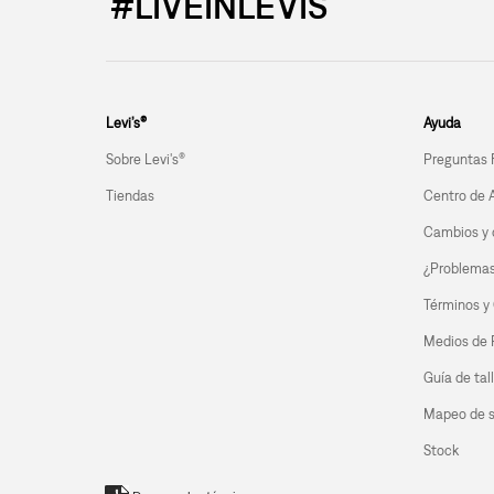
#LIVEINLEVIS
Levi’s®
Ayuda
Sobre Levi's®
Preguntas 
Tiendas
Centro de 
Cambios y 
¿Problemas 
Términos y
Medios de
Guía de tal
Mapeo de s
Stock