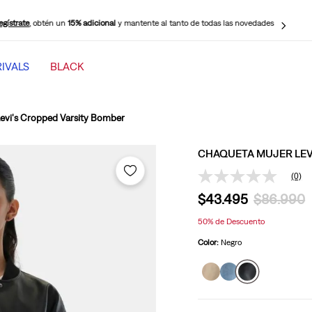
egístrate
, obtén un
15% adicional
y mantente al tanto de todas las novedades
IVALS
BLACK
TÉRMINOS MÁS BUSCADOS
1
.
jeans mujer levi s cinch baggy
evi's Cropped Varsity Bomber
2
.
501 mujer
CHAQUETA MUJER LEV
3
.
511 hombre
(0)
Sin
4
.
jeans mujer
puntuación
$
43
.
495
$
86
.
990
Enlace
5
.
505 hombre
en
50%
de Descuento
la
6
.
chaqueta
misma
Color:
Negro
página.
7
.
mujer 318
8
.
jeans mujer 318 wide leg
9
.
ribcage