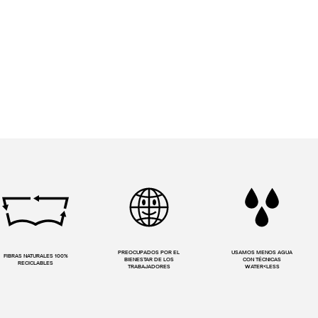
PREOCUPADOS POR EL
USAMOS MENOS AGUA
FIBRAS NATURALES 100%
BIENESTAR DE LOS
CON TÉCNICAS
RECICLABLES
TRABAJADORES
WATER<LESS