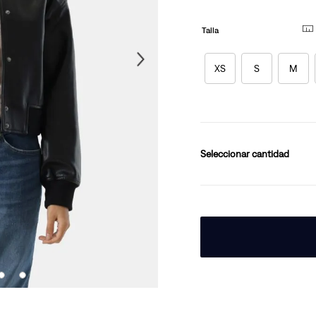
10
.
501 hombre
Talla
XS
S
M
cantidad