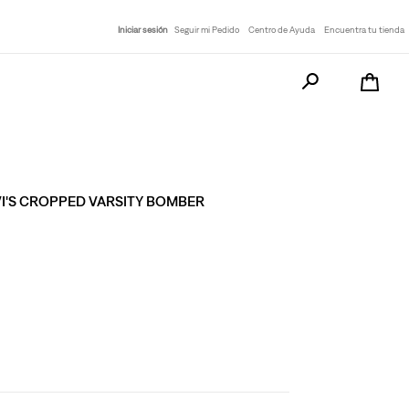
Iniciar sesión
Seguir mi Pedido
Centro de Ayuda
Encuentra tu tienda
Busca tu producto a
I'S CROPPED VARSITY BOMBER