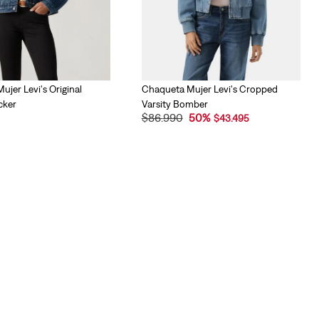
jer Levi's Original
Chaqueta Mujer Levi's Cropped
cker
Varsity Bomber
$
86
.
990
50
%
$
43
.
495