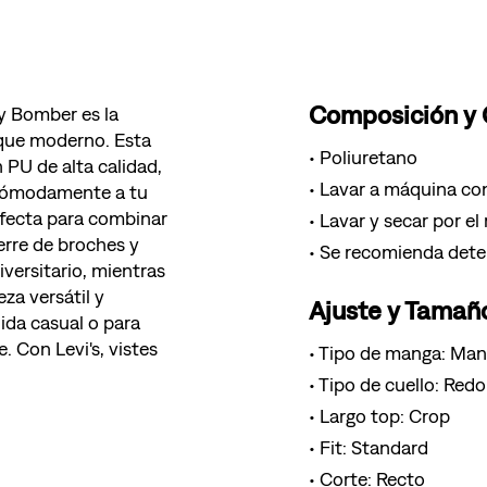
Composición y
y Bomber es la
oque moderno. Esta
Poliuretano
PU de alta calidad,
Lavar a máquina con
 cómodamente a tu
rfecta para combinar
Lavar y secar por el
ierre de broches y
Se recomienda deter
iversitario, mientras
za versátil y
Ajuste y Tamañ
lida casual o para
. Con Levi's, vistes
Tipo de manga: Man
Tipo de cuello: Red
Largo top: Crop
Fit: Standard
Corte: Recto