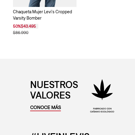
Chaqueta Mujer Levi's Cropped
Varsity Bomber
50
%
$43.495
$86.990
NUESTROS
VALORES
CONOCE MÁS
FABRICADO CON
CAÑAMO ECOLÓGICO