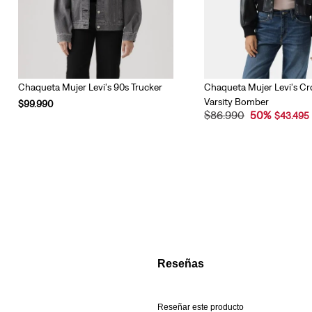
Chaqueta Mujer Levi's 90s Trucker
Chaqueta Mujer Levi's C
Varsity Bomber
$
99
.
990
$
86
.
990
50
%
$
43
.
495