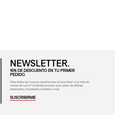
NEWSLETTER.
15% DE DESCUENTO EN TU PRIMER
PEDIDO.
Para todos los nuevos usuarios que se suscriban a la lista de
correo de Levi's® Entérate primero que nadie de ofertas
especiales, novedades, eventos y más.
SUSCRIBIRME