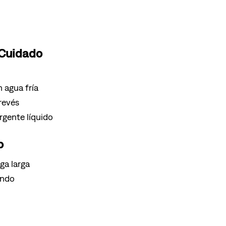
 Cuidado
 agua fría
 revés
gente líquido
o
ga larga
ondo