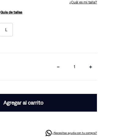
¿Cuál es mi talla?
Guía de tallas
L
－
＋
Agregar al carrito
¿Necesitas ayuda con tu compra?