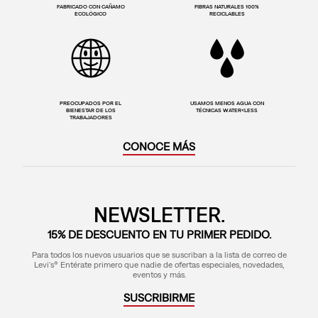
FABRICADO CON CAÑAMO
FIBRAS NATURALES 100%
ECOLÓGICO
RECICLABLES
PREOCUPADOS POR EL
USAMOS MENOS AGUA CON
BIENESTAR DE LOS
TÉCNICAS WATER<LESS
TRABAJADORES
CONOCE MÁS
NEWSLETTER.
15% DE DESCUENTO EN TU PRIMER PEDIDO.
Para todos los nuevos usuarios que se suscriban a la lista de correo de
Levi's® Entérate primero que nadie de ofertas especiales, novedades,
eventos y más.
SUSCRIBIRME