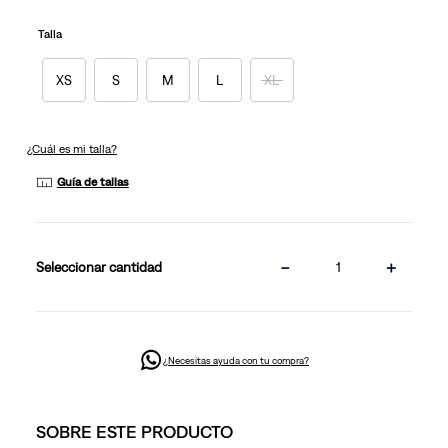
Enlace
en
Talla
la
misma
página.
XS
S
M
L
XL
¿Cuál es mi talla?
Guía de tallas
－
＋
cantidad
¿Necesitas ayuda con tu compra?
SOBRE ESTE PRODUCTO