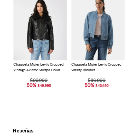
valoración.
nal
Chaqu
Read
Varsi
753
Reviews.
Enlace
en
la
misma
página.
Chaqueta Mujer Levi's Cropped
Chaqueta Mujer Levi's Cropped
Vintage Aviator Sherpa Collar
Varsity Bomber
$
99
.
990
$
86
.
990
50
%
50
%
$
49
.
995
$
43
.
495