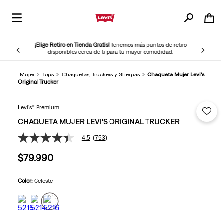
¡Elige Retiro en Tienda Gratis!
Tenemos más puntos de retiro
disponibles cerca de ti para tu mayor comodidad.
Mujer
Tops
Chaquetas, Truckers y Sherpas
Chaqueta Mujer Levi's
Original Trucker
Levi's® Premium
CHAQUETA MUJER LEVI'S ORIGINAL TRUCKER
4.5
(753)
4.5
de
$
79
.
990
5
estrellas,
valor
medio
Color:
Celeste
de
valoración.
Read
753
Reviews.