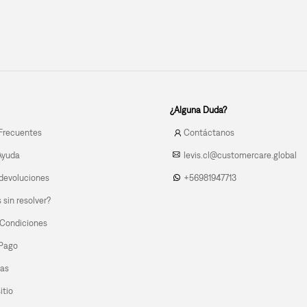
¿Alguna Duda?
Frecuentes
Contáctanos
Ayuda
levis.cl@customercare.global
devoluciones
+56981947713
sin resolver?
 Condiciones
 Pago
las
itio