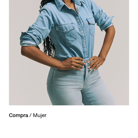
10
.
501 hombre
Compra
/ Mujer