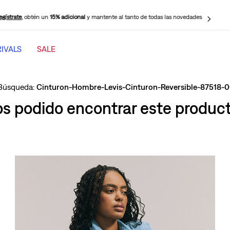
egístrate
, obtén un
15% adicional
y mantente al tanto de todas las novedades
IVALS
SALE
TÉRMINOS MÁS BUSCADOS
1
.
jeans mujer levi s cinch baggy
Cinturon-Hombre-Levis-Cinturon-Reversible-87518-
2
.
501 mujer
 podido encontrar este producto
3
.
jeans mujer
4
.
511 hombre
5
.
505 hombre
6
.
chaqueta
7
.
ribcage
8
.
mujer 318
9
.
jeans mujer 318 wide leg