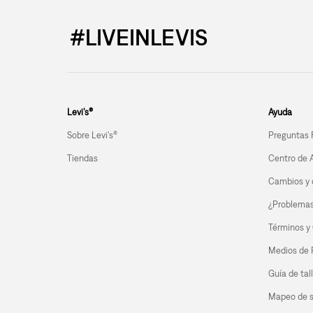
#LIVEINLEVIS
Levi’s®
Ayuda
Sobre Levi's®
Preguntas 
Tiendas
Centro de 
Cambios y 
¿Problemas 
Términos y
Medios de
Guía de tal
Mapeo de s