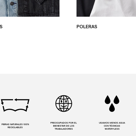
S
POLERAS
PREOCUPADOS POR EL
USAMOS MENOS AGUA
FIBRAS NATURALES 100%
BIENESTAR DE LOS
CON TÉCNICAS
RECICLABLES
TRABAJADORES
WATER<LESS