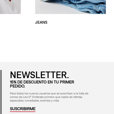
JEANS
NEWSLETTER.
15% DE DESCUENTO EN TU PRIMER
PEDIDO.
Para todos los nuevos usuarios que se suscriban a la lista de
correo de Levi's® Entérate primero que nadie de ofertas
especiales, novedades, eventos y más.
SUSCRIBIRME