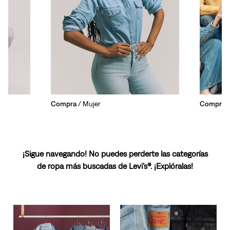
Compra
/ Mujer
Compra
/
¡Sigue navegando! No puedes perderte las categorías
de ropa más buscadas de Levi’s®. ¡Explóralas!