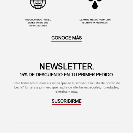
PREOCUPADOS POR EL
USAMOS MENOS AGUA CON
BIENESTAR DE LOS
TÉCNICAS WATER<LESS
TRABAJADORES
CONOCE MÁS
NEWSLETTER.
15% DE DESCUENTO EN TU PRIMER PEDIDO.
Para todos los nuevos usuarios que se suscriban a la lista de correo de
Levi's® Entérate primero que nadie de ofertas especiales, novedades,
eventos y más.
SUSCRIBIRME