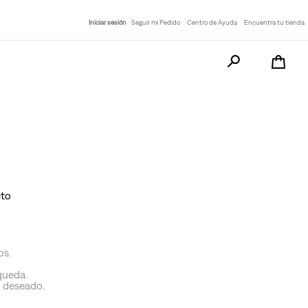
Iniciar sesión
Seguir mi Pedido
Centro de Ayuda
Encuentra tu tienda
Busca tu producto a
cto
os.
queda.
o deseado.