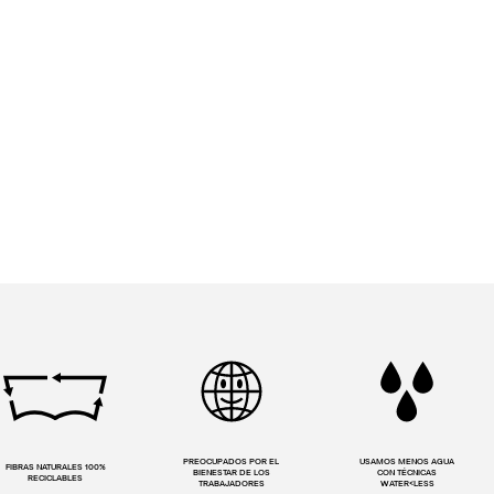
PREOCUPADOS POR EL
USAMOS MENOS AGUA
FIBRAS NATURALES 100%
BIENESTAR DE LOS
CON TÉCNICAS
RECICLABLES
TRABAJADORES
WATER<LESS