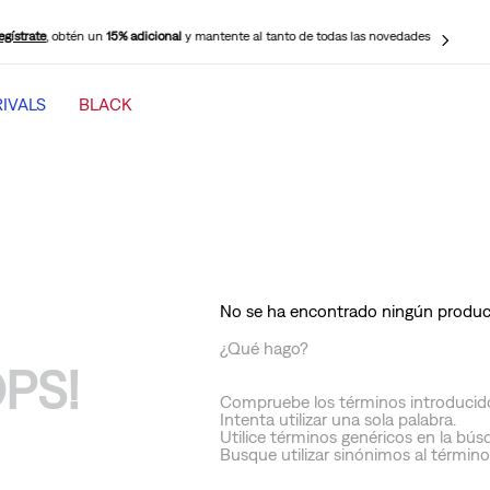
egístrate
, obtén un
15% adicional
y mantente al tanto de todas las novedades
IVALS
BLACK
TÉRMINOS MÁS BUSCADOS
1
.
jeans mujer levi s cinch baggy
2
.
501 mujer
3
.
511 hombre
4
.
jeans mujer
No se ha encontrado ningún produ
5
.
505 hombre
¿Qué hago?
PS!
6
.
chaqueta
Compruebe los términos introducid
7
.
mujer 318
Intenta utilizar una sola palabra.
Utilice términos genéricos en la bús
8
.
jeans mujer 318 wide leg
Busque utilizar sinónimos al términ
9
.
ribcage