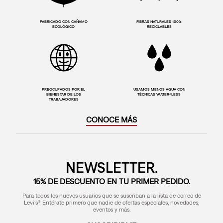
FABRICADO CON CAÑAMO
FIBRAS NATURALES 100%
ECOLÓGICO
RECICLABLES
PREOCUPADOS POR EL
USAMOS MENOS AGUA CON
BIENESTAR DE LOS
TÉCNICAS WATER<LESS
TRABAJADORES
CONOCE MÁS
NEWSLETTER.
15% DE DESCUENTO EN TU PRIMER PEDIDO.
Para todos los nuevos usuarios que se suscriban a la lista de correo de
Levi's® Entérate primero que nadie de ofertas especiales, novedades,
eventos y más.