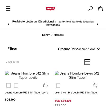
Regístrate
, obtén un
15% adicional
y mantente al tanto de todas las
novedades
Denim
Hombre
Filtros
Ordenar Por
Más Vendidos
9
Jeans Hombre 512 Slim Taper Levi's
Jeans Hombre Levi's 512 Slim Taper
$
64
.
990
50
%
$
36
.
495
$
72
.
990