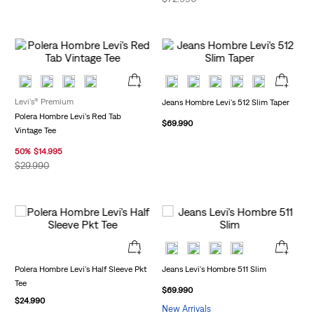
Levi's® Premium
Jeans Hombre Levi's 512 Slim Taper
Polera Hombre Levi's Red Tab
$
69
.
990
Vintage Tee
50
%
$
14
.
995
$
29
.
990
Polera Hombre Levi's Half Sleeve Pkt
Jeans Levi's Hombre 511 Slim
Tee
$
69
.
990
$
24
.
990
New Arrivals