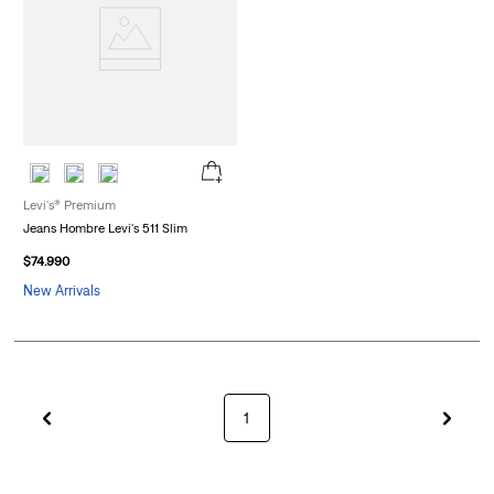
Levi's® Premium
Jeans Hombre Levi's 511 Slim
$
74
.
990
New Arrivals
1