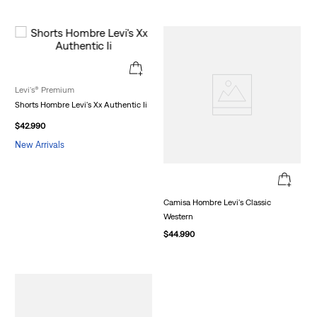
Levi's® Premium
Shorts Hombre Levi's Xx Authentic Ii
$
42
.
990
New Arrivals
Camisa Hombre Levi's Classic
Western
$
44
.
990