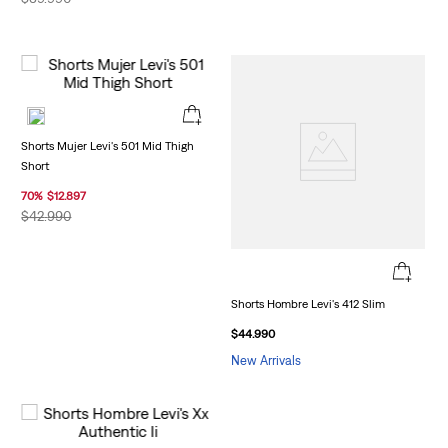
Shorts Mujer Levi's 501 Mid Thigh
Short
70
%
$
12
.
897
$
42
.
990
Shorts Hombre Levi's 412 Slim
$
44
.
990
New Arrivals