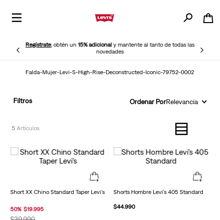
Regístrate
, obtén un
15% adicional
y mantente al tanto de todas las
novedades
Falda-Mujer-Levi-S-High-Rise-Deconstructed-Iconic-79752-0002
Filtros
Ordenar Por
Relevancia
5
Short XX Chino Standard Taper Levi's
Shorts Hombre Levi's 405 Standard
$
44
.
990
50
%
$
19
.
995
$
39
.
990