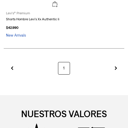
Levi's® Premium
Shorts Hombre Levi's Xx Authentic Ii
$
42
.
990
New Arrivals
1
NUESTROS VALORES