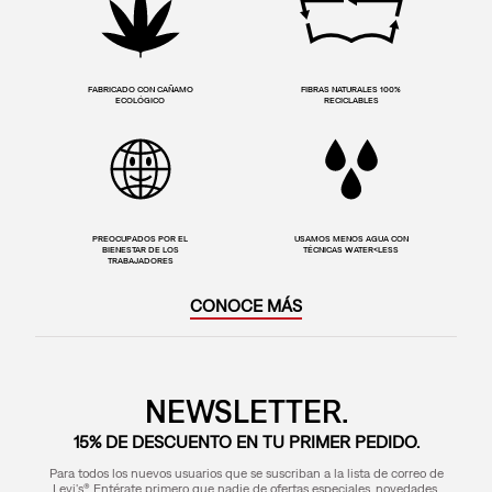
FABRICADO CON CAÑAMO
FIBRAS NATURALES 100%
ECOLÓGICO
RECICLABLES
PREOCUPADOS POR EL
USAMOS MENOS AGUA CON
BIENESTAR DE LOS
TÉCNICAS WATER<LESS
TRABAJADORES
CONOCE MÁS
NEWSLETTER.
15% DE DESCUENTO EN TU PRIMER PEDIDO.
Para todos los nuevos usuarios que se suscriban a la lista de correo de
Levi's® Entérate primero que nadie de ofertas especiales, novedades,