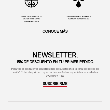
PREOCUPADOS POR EL
USAMOS MENOS AGUA CON
BIENESTAR DE LOS
TÉCNICAS WATER<LESS
TRABAJADORES
CONOCE MÁS
NEWSLETTER.
15% DE DESCUENTO EN TU PRIMER PEDIDO.
Para todos los nuevos usuarios que se suscriban a la lista de correo de
Levi's® Entérate primero que nadie de ofertas especiales, novedades,
eventos y más.
SUSCRIBIRME