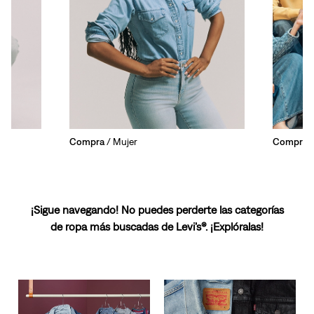
Compra
/ Mujer
Compra
/
¡Sigue navegando! No puedes perderte las categorías
de ropa más buscadas de Levi’s®. ¡Explóralas!