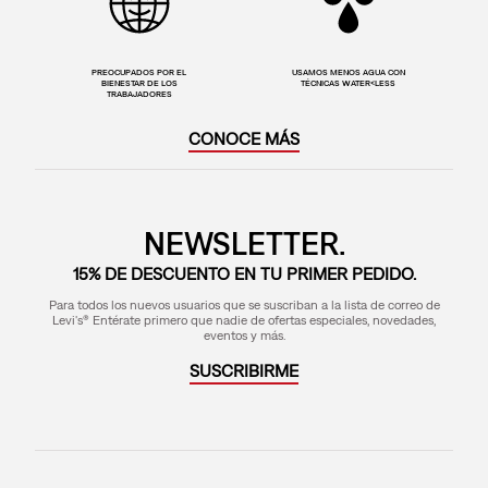
PREOCUPADOS POR EL
USAMOS MENOS AGUA CON
BIENESTAR DE LOS
TÉCNICAS WATER<LESS
TRABAJADORES
CONOCE MÁS
NEWSLETTER.
15% DE DESCUENTO EN TU PRIMER PEDIDO.
Para todos los nuevos usuarios que se suscriban a la lista de correo de
Levi's® Entérate primero que nadie de ofertas especiales, novedades,
eventos y más.
SUSCRIBIRME