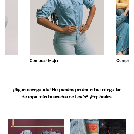
Compra
/ Mujer
Compra
/
¡Sigue navegando! No puedes perderte las categorías
de ropa más buscadas de Levi’s®. ¡Explóralas!