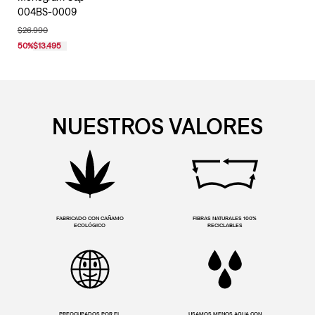
004BS-0009
$26.990
50
%
$13.495
NUESTROS VALORES
FABRICADO CON CAÑAMO
FIBRAS NATURALES 100%
ECOLÓGICO
RECICLABLES
PREOCUPADOS POR EL
USAMOS MENOS AGUA CON