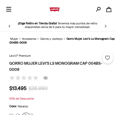
¡Elige Retiro en Tienda Gratis!
Tenemos más puntos de retiro
disponibles cerca de ti para tu mayor comodidad.
Mujer
Accesorios
Gorros y Jockeys
Gorro Mujer Levi's Ls Monogram Cap
004BS-0009
Levi's® Premium
GORRO MUJER LEVI'S LS MONOGRAM CAP 004BS-
0009
(0)
Sin
puntuación
$
13
.
495
$
26
.
990
Enlace
en
la
50%
de Descuento
misma
página.
Color:
Naranjo