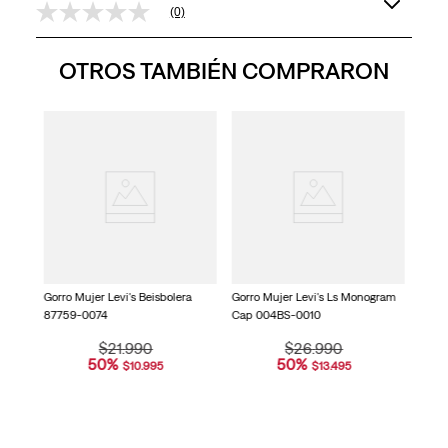
(0)
Sin
puntuación
Enlace
OTROS TAMBIÉN COMPRARON
en
la
misma
página.
gram
Gorro
Base
Gorro Mujer Levi's Beisbolera
Gorro Mujer Levi's Ls Monogram
87759-0074
Cap 004BS-0010
$
21
.
990
$
26
.
990
50
%
50
%
$
10
.
995
$
13
.
495