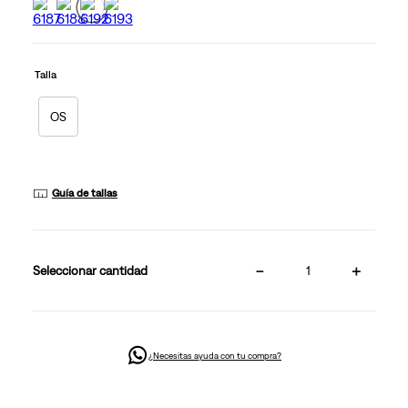
Talla
OS
Guía de tallas
－
＋
cantidad
¿Necesitas ayuda con tu compra?