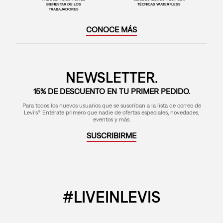
BIENESTAR DE LOS
TÉCNICAS WATER<LESS
TRABAJADORES
CONOCE MÁS
NEWSLETTER.
15% DE DESCUENTO EN TU PRIMER PEDIDO.
Para todos los nuevos usuarios que se suscriban a la lista de correo de
Levi's® Entérate primero que nadie de ofertas especiales, novedades,
eventos y más.
SUSCRIBIRME
#LIVEINLEVIS