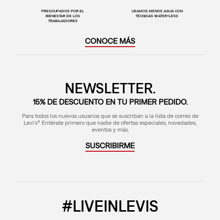
PREOCUPADOS POR EL
USAMOS MENOS AGUA CON
BIENESTAR DE LOS
TÉCNICAS WATER<LESS
TRABAJADORES
CONOCE MÁS
NEWSLETTER.
15% DE DESCUENTO EN TU PRIMER PEDIDO.
Para todos los nuevos usuarios que se suscriban a la lista de correo de
Levi's® Entérate primero que nadie de ofertas especiales, novedades,
eventos y más.
SUSCRIBIRME
#LIVEINLEVIS