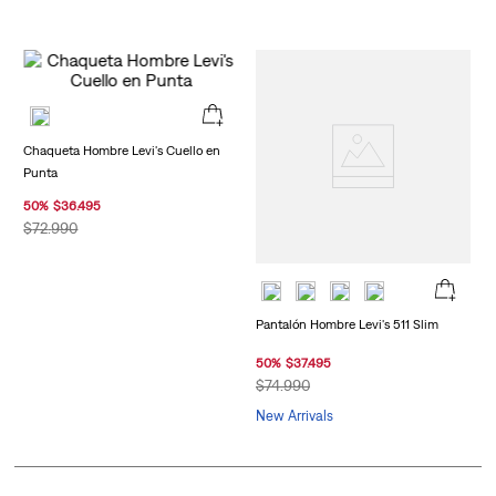
Chaqueta Hombre Levi's Cuello en
Punta
50
%
$
36
.
495
$
72
.
990
Pantalón Hombre Levi's 511 Slim
50
%
$
37
.
495
$
74
.
990
New Arrivals