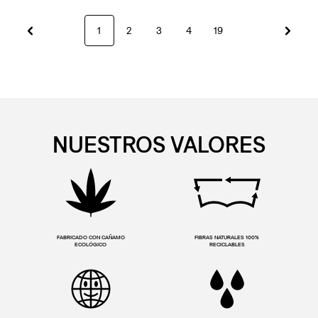
1
2
3
4
19
NUESTROS VALORES
FABRICADO CON CAÑAMO
FIBRAS NATURALES 100%
ECOLÓGICO
RECICLABLES