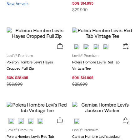
50
%
$
14
.
995
New Arrivals
$
29
.
990
Levi's® Premium
Levi's® Premium
Polerón Hombre Levi's Hayes
Polera Hombre Levi's Red Tab
Cropped Full Zip
Vintage Tee
50
%
$
28
.
495
50
%
$
14
.
995
$
56
.
990
$
29
.
990
Levi's® Premium
Levi's® Premium
Polera Hombre Levi's Red Tab
Camisa Hombre Levi's Jackson