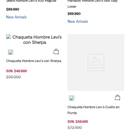
Jeans Hombre Levi's 505 Regular
Pantalón Hombre Levi's 568 Stay
Loose
$
89
.
990
$
69
.
990
New Arrivals
New Arrivals
Chaqueta Hombre Levi's con Sherpa
50
%
$
49
.
995
$
99
.
990
Chaqueta Hombre Levi's Cuello en
Punta
50
%
$
36
.
495
$
72
.
990