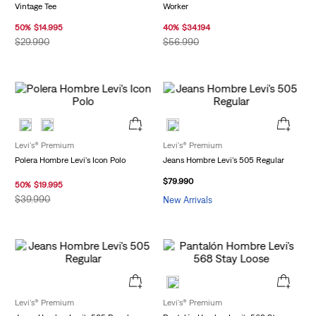
Vintage Tee
Worker
50
%
$
14
.
995
40
%
$
34
.
194
$
29
.
990
$
56
.
990
Levi's® Premium
Levi's® Premium
Polera Hombre Levi's Icon Polo
Jeans Hombre Levi's 505 Regular
$
79
.
990
50
%
$
19
.
995
$
39
.
990
New Arrivals
Levi's® Premium
Levi's® Premium