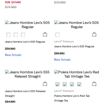
$
72
.
990
50
%
$
37
.
495
$
74
.
990
Levi's® Premium
Jeans Hombre Levi's 505 Regular
Jeans Hombre Levi's 505 Regular
$
59
.
990
$
89
.
990
New Arrivals
New Arrivals
Levi's® Premium
Jeans Hombre Levi's 555 Relaxed
Straight
Polera Hombre Levi's Red Tab
Vintage Tee
$
64
.
990