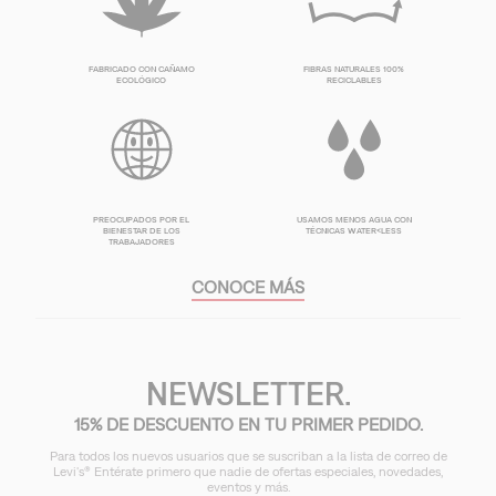
NUESTROS VALORES
FABRICADO CON CAÑAMO
FIBRAS NATURALES 100%
ECOLÓGICO
RECICLABLES
PREOCUPADOS POR EL
BIENESTAR DE LOS
USAMOS MENOS AGUA CON
TRABAJADORES
TÉCNICAS WATER<LESS
CONOCE MÁS
NEWSLETTER.
15% DE DESCUENTO EN TU PRIMER PEDIDO.
Para todos los nuevos usuarios que se suscriban a la lista de correo de
Levi's® Entérate primero que nadie de ofertas especiales, novedades,
eventos y más.