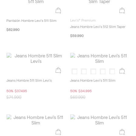
Levi's® Premium
Pantalón Hombre Levi's 511 Slim
Jeans Hombre Levi's 512 Slim Taper
$
62
.
990
$
59
.
990
Jeans Hombre 511 Slim Levi's
Jeans Hombre Levi's 511 Slim
50
%
$
37
.
495
50
%
$
34
.
995
$
74
.
990
$
69
.
990