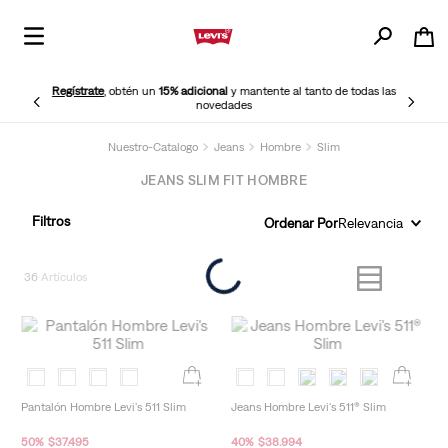
¡Elige Retiro en Tienda Gratis!
Tenemos más puntos de retiro
disponibles cerca de ti para tu mayor comodidad.
Nuestro-Catalogo
Jeans
Hombre
Slim
JEANS SLIM FIT HOMBRE
Filtros
Ordenar Por
Relevancia
36
Pantalón Hombre Levi's 511 Slim
Jeans Hombre Levi's 511® Slim
50
%
$
37
.
495
40
%
$
38
.
994