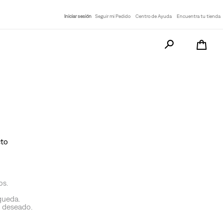
Iniciar sesión
Seguir mi Pedido
Centro de Ayuda
Encuentra tu tienda
Busca tu producto a
cto
os.
queda.
o deseado.