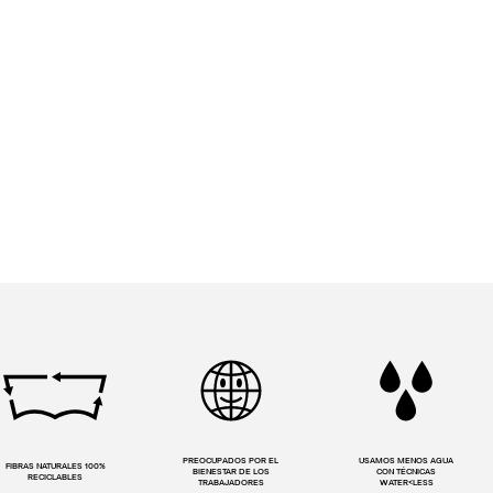
PREOCUPADOS POR EL
USAMOS MENOS AGUA
FIBRAS NATURALES 100%
BIENESTAR DE LOS
CON TÉCNICAS
RECICLABLES
TRABAJADORES
WATER<LESS