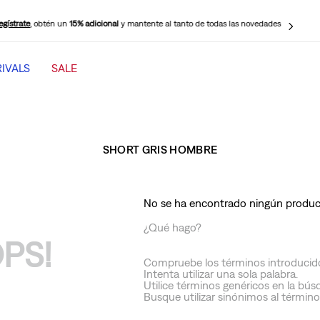
egístrate
, obtén un
15% adicional
y mantente al tanto de todas las novedades
IVALS
SALE
TÉRMINOS MÁS BUSCADOS
1
.
jeans mujer levi s cinch baggy
2
.
501 mujer
SHORT GRIS HOMBRE
3
.
511 hombre
4
.
jeans mujer
No se ha encontrado ningún produ
5
.
505 hombre
¿Qué hago?
PS!
6
.
chaqueta
Compruebe los términos introducid
7
.
mujer 318
Intenta utilizar una sola palabra.
Utilice términos genéricos en la bús
8
.
jeans mujer 318 wide leg
Busque utilizar sinónimos al términ
9
.
ribcage