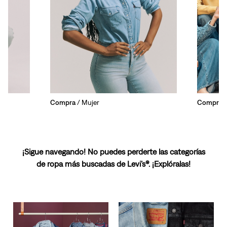
Compra
/ Mujer
Compra
/
¡Sigue navegando! No puedes perderte las categorías
de ropa más buscadas de Levi’s®. ¡Explóralas!