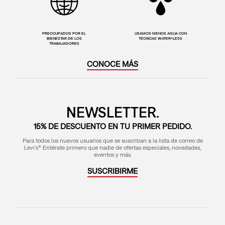
PREOCUPADOS POR EL
USAMOS MENOS AGUA CON
BIENESTAR DE LOS
TÉCNICAS WATER<LESS
TRABAJADORES
CONOCE MÁS
NEWSLETTER.
15% DE DESCUENTO EN TU PRIMER PEDIDO.
Para todos los nuevos usuarios que se suscriban a la lista de correo de
Levi's® Entérate primero que nadie de ofertas especiales, novedades,
eventos y más.
SUSCRIBIRME