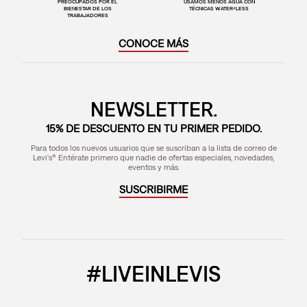
PREOCUPADOS POR EL
USAMOS MENOS AGUA CON
BIENESTAR DE LOS
TÉCNICAS WATER<LESS
TRABAJADORES
CONOCE MÁS
NEWSLETTER.
15% DE DESCUENTO EN TU PRIMER PEDIDO.
Para todos los nuevos usuarios que se suscriban a la lista de correo de
Levi's® Entérate primero que nadie de ofertas especiales, novedades,
eventos y más.
SUSCRIBIRME
#LIVEINLEVIS