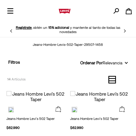
Regístrate
, obtén un
15% adicional
y mantente al tanto de todas las
novedades
Jeans-Hombre-Levis-502-Taper-29507-1458
Filtros
Ordenar Por
Relevancia
14
Jeans Hombre Levi's 502 Taper
Jeans Hombre Levi's 502 Taper
$
62
.
990
$
62
.
990