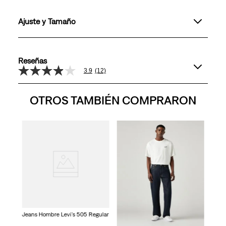
Ajuste y Tamaño
Reseñas
3.9
(12)
3.9
de
5
OTROS TAMBIÉN COMPRARON
estrellas,
valor
medio
de
valoración.
gular
Jea
Read
12
Reviews.
Enlace
en
la
misma
página.
Jeans Hombre Levi's 505 Regular