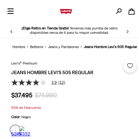
¡Elige Retiro en Tienda Gratis!
Tenemos más puntos de retiro
disponibles cerca de ti para tu mayor comodidad.
Hombre
Bottoms
Jeans y Pantalones
Jeans Hombre Levi's 505 Regular
Levi's® Premium
JEANS HOMBRE LEVI'S 505 REGULAR
3.9
(12)
3.9
de
$
37
.
495
$
74
.
990
5
estrellas,
valor
50%
de Descuento
medio
de
Color:
Negro
valoración.
Read
12
Reviews.