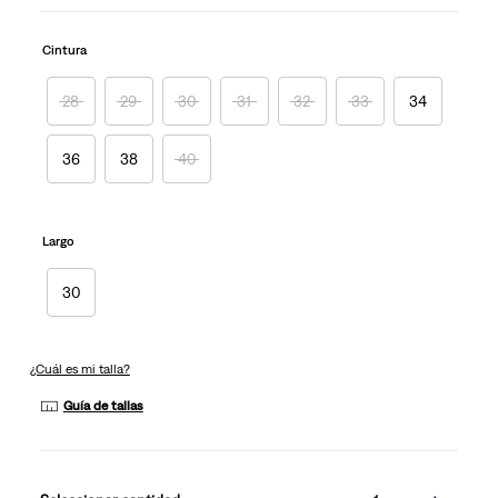
Enlace
en
la
Cintura
misma
página.
28
29
30
31
32
33
34
36
38
40
Largo
30
¿Cuál es mi talla?
Guía de tallas