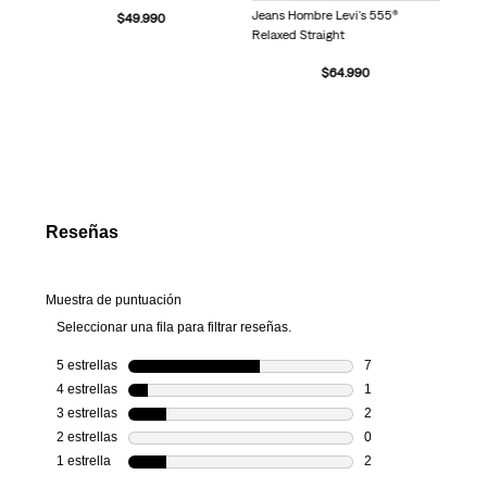
Jeans Hombre Levi's 555®
$
49
.
990
Relaxed Straight
$
64
.
990