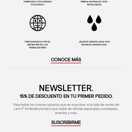
FABRICADO CON CAÑAMO
FIBRAS NATURALES 100%
ECOLÓGICO
RECICLABLES
PREOCUPADOS POR EL
USAMOS MENOS AGUA CON
BIENESTAR DE LOS
TÉCNICAS WATER<LESS
TRABAJADORES
CONOCE MÁS
NEWSLETTER.
15% DE DESCUENTO EN TU PRIMER PEDIDO.
Para todos los nuevos usuarios que se suscriban a la lista de correo de
Levi's® Entérate primero que nadie de ofertas especiales, novedades,
eventos y más.
SUSCRIBIRME