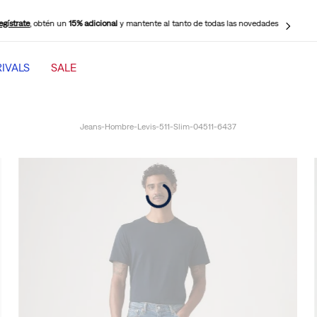
egístrate
, obtén un
15% adicional
y mantente al tanto de todas las novedades
IVALS
SALE
TÉRMINOS MÁS BUSCADOS
1
.
501 mujer
Jeans-Hombre-Levis-511-Slim-04511-6437
2
.
jeans mujer levi s cinch baggy
3
.
jeans mujer
4
.
511 hombre
5
.
505 hombre
6
.
chaqueta
7
.
jeans mujer 318 wide leg
8
.
mujer 318
9
.
ribcage