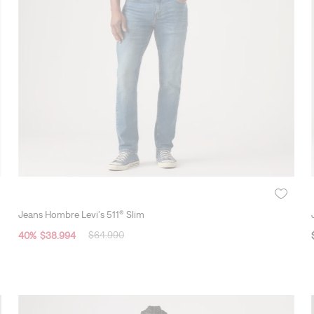
10
.
501 hombre
+1
Jeans Hombre Levi's 511® Slim
$
64
.
990
40
%
$
38
.
994