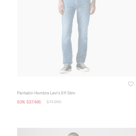
Pantalón Hombre Levi's 511 Slim
$
74
.
990
50
%
$
37
.
495