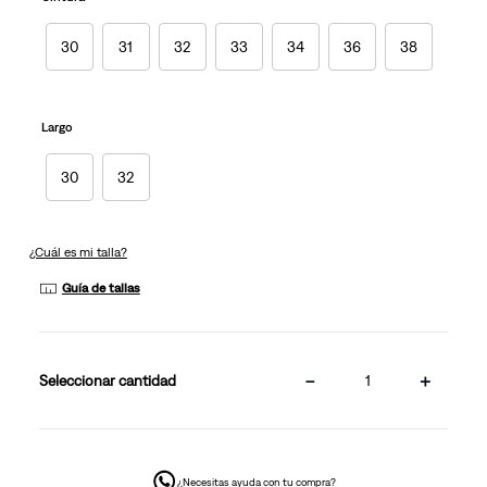
la
misma
página.
30
31
32
33
34
36
38
Largo
30
32
¿Cuál es mi talla?
Guía de tallas
－
＋
cantidad
¿Necesitas ayuda con tu compra?