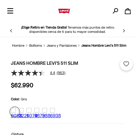
¡Elige Retiro en Tienda Gratis!
Tenemos más puntos de retiro
disponibles cerca de ti para tu mayor comodidad.
Hombre
Bottoms
Jeans y Pantalones
Jeans Hombre Levi's 511 Slim
JEANS HOMBRE LEVI'S 511 SLIM
4.4
(963)
4.4
de
$
62
.
990
5
estrellas,
valor
medio
Color:
Gris
de
valoración.
Read
963
Reviews.
Enlace
en
Cintura