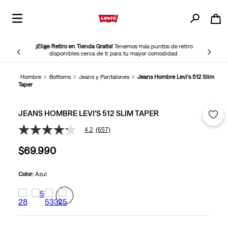
¡Elige Retiro en Tienda Gratis!
Tenemos más puntos de retiro
disponibles cerca de ti para tu mayor comodidad.
Hombre
Bottoms
Jeans y Pantalones
Jeans Hombre Levi's 512 Slim
Taper
JEANS HOMBRE LEVI'S 512 SLIM TAPER
4.2
(657)
4.2
de
$
69
.
990
5
estrellas,
valor
medio
Color:
Azul
de
valoración.
Read
657
Reviews.
Enlace