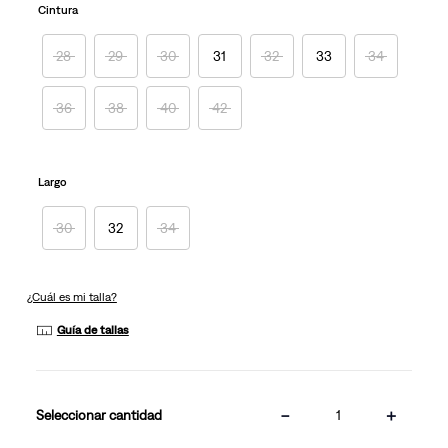
en
Cintura
la
misma
página.
28
29
30
31
32
33
34
36
38
40
42
Largo
30
32
34
¿Cuál es mi talla?
Guía de tallas
－
＋
cantidad