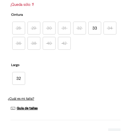
en
¡Queda sólo: 1!
la
misma
Cintura
página.
28
29
30
31
32
33
34
36
38
40
42
Largo
32
¿Cuál es mi talla?
Guía de tallas