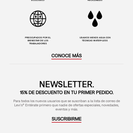
PREOCUPADOS POR EL
USAMOS MENOS AGUA CON
BIENESTAR DE LOS
TÉCNICAS WATER<LESS
TRABAJADORES
CONOCE MÁS
NEWSLETTER.
15% DE DESCUENTO EN TU PRIMER PEDIDO.
Para todos los nuevos usuarios que se suscriban a la lista de correo de
Levi's® Entérate primero que nadie de ofertas especiales, novedades,
eventos y más.
SUSCRIBIRME