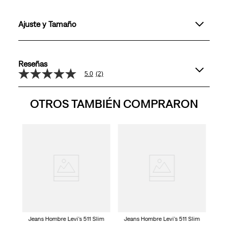
Ajuste y Tamaño
Reseñas
5.0
(2)
5.0
de
5
OTROS TAMBIÉN COMPRARON
estrellas,
valor
medio
de
valoración.
Jeans
Read
Fit
2
Reviews.
Enlace
en
la
misma
página.
Jeans Hombre Levi's 511 Slim
Jeans Hombre Levi's 511 Slim