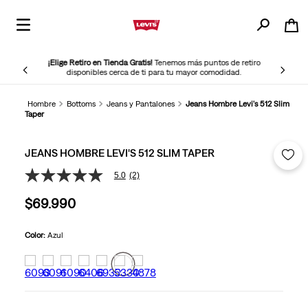
¡Elige Retiro en Tienda Gratis!
Tenemos más puntos de retiro
disponibles cerca de ti para tu mayor comodidad.
Hombre
Bottoms
Jeans y Pantalones
Jeans Hombre Levi's 512 Slim
Taper
JEANS HOMBRE LEVI'S 512 SLIM TAPER
5.0
(2)
5.0
de
$
69
.
990
5
estrellas,
valor
medio
Color:
Azul
de
valoración.
Read
2
Reviews.
Enlace