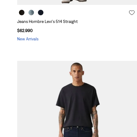
i
c
L
g
o
y
h
P
o
t
e
Jeans Hombre Levi's 514 Straight
c
(
r
e
$
62
.
990
f
l
New Arrivals
o
l
r
(
m
a
n
c
e
(