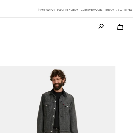
Iniciar sesión
Seguir mi Pedido
Centro de Ayuda
Encuentra tu tienda
Busca tu producto a