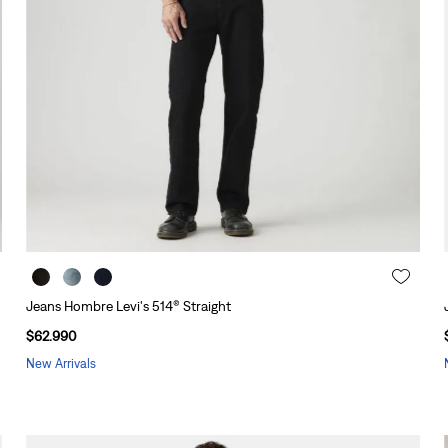
10
.
501 hombre
Jeans Hombre Levi's 514® Straight
$
62
.
990
New Arrivals