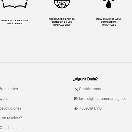
PREOCUPADOS POR EL
USAMOS MENOS AGUA
FIBRAS NATURALES 100%
BIENESTAR DE LOS
CON TÉCNICAS
RECICLABLES
TRABAJADORES
WATER<LESS
¿Alguna Duda?
Frecuentes
Contáctanos
Ayuda
levis.cl@customercare.global
devoluciones
+56981947713
sin resolver?
 Condiciones