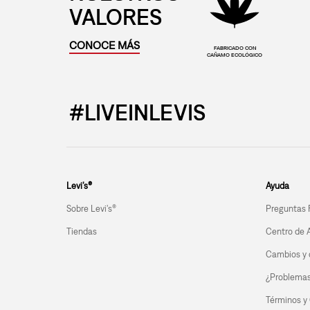
VALORES
CONOCE MÁS
FABRICADO CON
CAÑAMO ECOLÓGICO
#LIVEINLEVIS
Levi’s®
Ayuda
Sobre Levi's®
Preguntas 
Tiendas
Centro de 
Cambios y 
¿Problemas 
Términos y