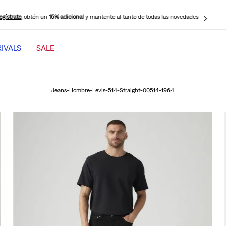
egístrate
, obtén un
15% adicional
y mantente al tanto de todas las novedades
IVALS
SALE
TÉRMINOS MÁS BUSCADOS
1
.
501 mujer
Jeans-Hombre-Levis-514-Straight-00514-1964
2
.
jeans mujer levi s cinch baggy
3
.
jeans mujer
4
.
511 hombre
5
.
505 hombre
6
.
chaqueta
7
.
jeans mujer 318 wide leg
8
.
mujer 318
9
.
ribcage