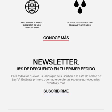
PREOCUPADOS POR EL
USAMOS MENOS AGUA CON
BIENESTAR DE LOS
TÉCNICAS WATER<LESS
TRABAJADORES
CONOCE MÁS
NEWSLETTER.
15% DE DESCUENTO EN TU PRIMER PEDIDO.
Para todos los nuevos usuarios que se suscriban a la lista de correo de
Levi's® Entérate primero que nadie de ofertas especiales, novedades,
eventos y más.
SUSCRIBIRME