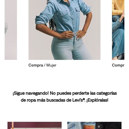
Compra
/ Mujer
Compra
/
¡Sigue navegando! No puedes perderte las categorías
de ropa más buscadas de Levi’s®. ¡Explóralas!