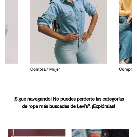
Compra
/ Mujer
Compra
/
¡Sigue navegando! No puedes perderte las categorías
de ropa más buscadas de Levi’s®. ¡Explóralas!