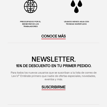
PREOCUPADOS POR EL
USAMOS MENOS AGUA CON
BIENESTAR DE LOS
TÉCNICAS WATER<LESS
TRABAJADORES
CONOCE MÁS
NEWSLETTER.
15% DE DESCUENTO EN TU PRIMER PEDIDO.
Para todos los nuevos usuarios que se suscriban a la lista de correo de
Levi's® Entérate primero que nadie de ofertas especiales, novedades,
eventos y más.
SUSCRIBIRME